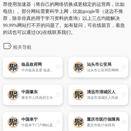
荐使用加速器（将自己的网络切换成更稳定的运营商，比如
电信）。部分网站需要科学上网，比如google等（这边不推
荐，除非你真的用于学习资料的查询）以上三点均能解决
99.99%网站打不开的问题了。如有疑问，可在线留言，着急
的话也可以通过QQ在线联系我们。
相关导航
临县政府网
汕头市公安局
中共临县县委 临县人民政府主办
汕头市公安局官网网站,网站设置有汕头警讯、网上服务、网上举报采等多个栏目,主要是宣传报道我市公安机关警事警务,以及便民、利民的服务措施,实现“服务措施一网办”的工作要求,将我市警民和谐关系建设推向新的台阶。
中国肇东
清远市清城区人民政府网
肇东市人民政府主办
清远市清城区人民政府网
中国阜宁
重庆市医疗保障局
中国阜宁门户网站是面向社会和公众发布政府信息、提供在线办事和公益服务、进行互动交流的平台。
重庆市医疗保障局