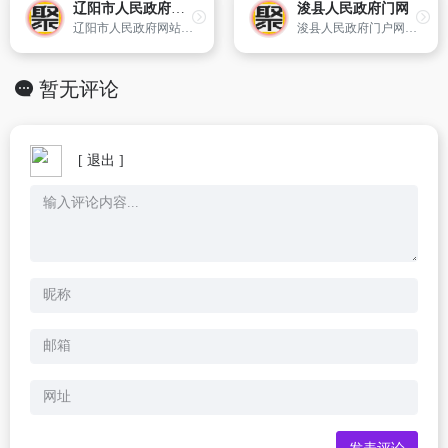
辽阳市人民政府网站
浚县人民政府门网
辽阳市人民政府网站以发布政府信息、提供便民服务和拓展网上办事为主要内容。是对外宣传辽阳市政治、经济和发展等各方面情况的窗口,是服务百姓,服务企业的桥梁,是辽阳市各部门子网站与公众交流和展示的总平台。
浚县人民政府门户网站是县政府对外宣传、发布政务信息提供公共服务的重要窗口。网站提供了浚县概况、经济、社会、文化、旅游、招商引资、政府服务等方面的信息。
暂无评论
[ 退出 ]