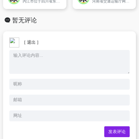
内江市位于四川省东南部,沱江下游中段。地跨北纬29&deg;11＇－30&deg;2＇、东经104&deg;16＇－105&deg;26＇,东西长121.5公里,南北宽94.7公里。东邻重庆,南界泸州,西接自贡,西北连眉山市,北与资阳市相邻。全市幅员面积5386平方公里,现辖3县两区,即市中区、东兴区、资中县、隆昌县、威远县
河南省交通运输厅网站是政府公益性网站,是河南省交通运输厅对外发布政务信息、提供网上办事的重要平台,也是省交通信息化建设的重要组成部分。本站以构建“电子交通”为宗旨,在内容组织上以政务和服务为主。主要栏目有：政务公开、行业管理、网上办事、出行服务等,为服务百姓和交通行业企业,提供多功能、全天
暂无评论
[ 退出 ]