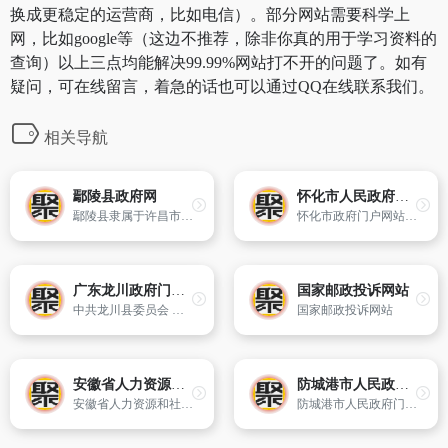
换成更稳定的运营商，比如电信）。部分网站需要科学上
网，比如google等（这边不推荐，除非你真的用于学习资料的
查询）以上三点均能解决99.99%网站打不开的问题了。如有
疑问，可在线留言，着急的话也可以通过QQ在线联系我们。
相关导航
鄢陵县政府网
怀化市人民政府门户网站
鄢陵县隶属于许昌市管辖,位于河南省中部,西靠长葛市,千里伏牛山脉东方,万里母亲河黄河南侧。属于许昌市下辖县,在国家历史文化名城—汉魏故都许昌东,下辖8镇4乡,总面积871.6平方公里,耕地面积92万亩,人口62万人（2013年3月）。
怀化市政府门户网站 怀化市人民政府 中国怀化 湖南怀化 怀化 怀化市政府 怀化市 湖南怀化 政府门户网站 政务公开
广东龙川政府门户网站
国家邮政投诉网站
中共龙川县委员会 龙川县人民政府主办
国家邮政投诉网站
安徽省人力资源和社会保障厅
防城港市人民政府门户网站
安徽省人力资源和社会保障厅
防城港市人民政府门户网站