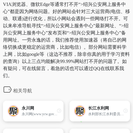
VIA浏览器、微软Edge等通常打不开“>绍兴公安网上服务中
心”都是因为网络问题。好的网站会针对三大运营商(电信、移
动、联通)进行优化，所以小网站会遇到一些网络打不开。可
以来牟准导航寻找“>绍兴公安网上服务中心”最新网址、“>绍
兴公安网上服务中心”发布页和“>绍兴公安网上服务中心”备
用网址。一劳永逸的话，我们推荐使用加速器（将自己的网
络切换成更稳定的运营商，比如电信）。部分网站需要科学
上网，比如google等（这边不推荐，除非你真的用于学习资料
的查询）以上三点均能解决99.99%网站打不开的问题了。如
有疑问，可在线留言，着急的话也可以通过QQ在线联系我
们。
相关导航
永川网
长江水利网
永川网(www.ycw.gov.cn)2008年6月20日开通,是中共重庆市永川区委对外宣传的门户网站,以宣传永川、展示形象、全面权威、服务发展为办网宗旨,以让永川走向世界,让世界知晓永川为办网目标,主要以新闻、视频、图库、专题等新闻宣传的形式,展示永川经济社会发展取得的成就,是永川大全的本土新闻资讯网站。
水利部长江水利委员会主办