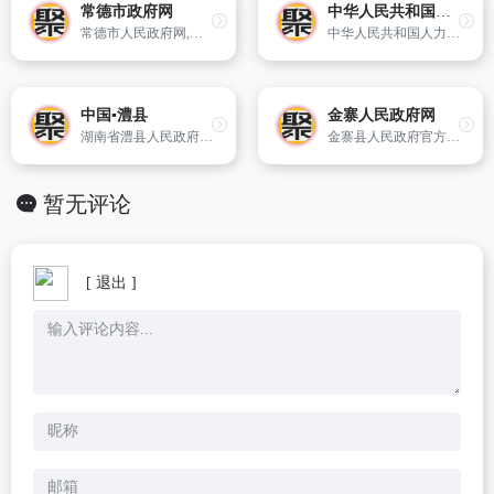
常德市政府网
中华人民共和国人力资源和社会保障部
常德市人民政府网,以突出宣传常德形象、指导政府工作和服务民众生活等特色为主导,内容涵盖了常德概况、新文件、人事信息、政府采购、市长信箱、政民互动、工业园区、招商、旅游等信息资料,丰富完善政府网站的内容。常德市政府网充分体现了政务公开及服务型政府的特点,利用信息化手段来推进常德市经济社会既好
中华人民共和国人力资源和社会保障部官方网站
中国▪澧县
金寨人民政府网
湖南省澧县人民政府官方网站
金寨县人民政府官方网站。金寨县位于皖西边陲、大别山腹地,地处三省七县二区结合部。西、南两面与河南省、湖北省毗邻,209、210省道纵贯南北,临近312国道；梅山水库、响洪甸水库可常年通航。
暂无评论
[ 退出 ]