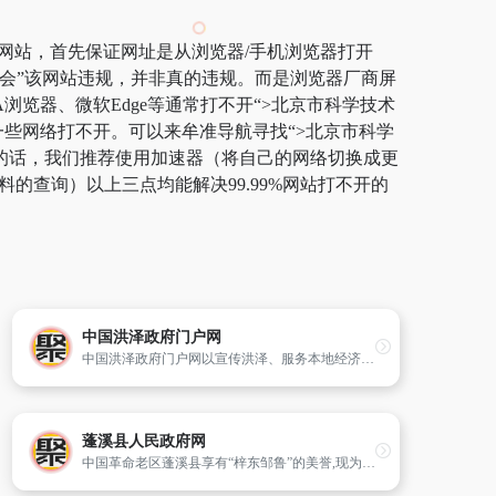
”网站，首先保证网址是从浏览器/手机浏览器打开
员会”该网站违规，并非真的违规。而是浏览器厂商屏
浏览器、微软Edge等通常打不开“>北京市科学技术
一些网络打不开。可以来牟准导航寻找“>北京市科学
逸的话，我们推荐使用加速器（将自己的网络切换成更
的查询）以上三点均能解决99.99%网站打不开的
中国洪泽政府门户网
中国洪泽政府门户网以宣传洪泽、服务本地经济社会发展和百姓生活为宗旨,突出洪泽县区域特色,面向社会提供全面的洪泽县资讯和服务。
蓬溪县人民政府网
中国革命老区蓬溪县享有“梓东邹鲁”的美誉,现为四川省遂宁市下辖县,地处四川盆地中部偏东,周边与船山区、射洪县、大英、武胜、南充、西充以及重庆市的潼南区、合川区等八县市区毗邻接壤。幅员面积1251平方公里。全县辖31乡镇。