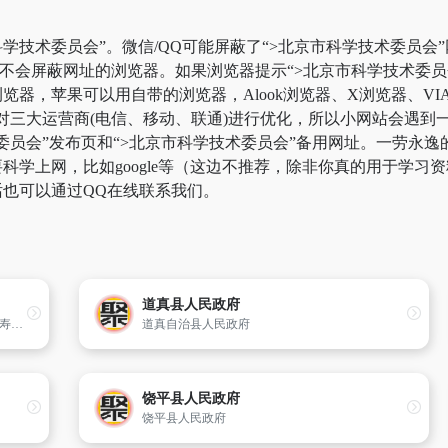
学技术委员会”。微信/QQ可能屏蔽了“>北京市科学技术委员会
用不会屏蔽网址的浏览器。如果浏览器提示“>北京市科学技术委
器，苹果可以用自带的浏览器，Alook浏览器、X浏览器、VIA
对三大运营商(电信、移动、联通)进行优化，所以小网站会遇到
术委员会”发布页和“>北京市科学技术委员会”备用网址。一劳永
学上网，比如google等（这边不推荐，除非你真的用于学习资料
也可以通过QQ在线联系我们。
道真县人民政府
仁寿县隶属于眉山市,东南距市区34.32km。仁寿县管辖32个镇、28个乡,幅员面积2606.36k㎡。四川省首批扩权强县试点县、县域经济发展先进县、成渝经济区核心县、天府新区重点县。
道真自治县人民政府
饶平县人民政府
饶平县人民政府