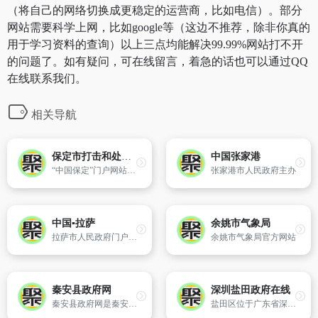
（将自己的网络切换成更稳定的运营商，比如电信）。部分
网站需要科学上网，比如google等（这边不推荐，除非你真的
用于学习资料的查询）以上三点均能解决99.99%网站打不开
的问题了。如有疑问，可在线留言，着急的话也可以通过QQ
在线联系我们。
相关导航
保定市打击和处置非法集资专栏
中国张家港
“中国保定”门户网站是保定市人民政府在国际互联网上建立的政府综合门户网站；是全市各级政府机关公用的信息综合平台；是保定市电子政务建设的重要组成部分。
张家港市人民政府主办
中国▪拉萨
余姚市气象局
拉萨市人民政府门户网站,由中共拉萨市委、拉萨市人民政府主办,拉萨市人民政府办公厅承办,拉萨市电子政务中心负责运行维护。网站主要包括信息公开、政民互动、办事服务、舆论宣传等功能。联系电话0891-6958833
余姚市气象局官方网站
秦安县政府网
深圳盐田政府在线
秦安县政府网是秦安县政府对外宣传、招商引资、发布政务信息提供公共服务的重要窗口。网站整合了全县各个层面的信息,为企业、公众提供快捷高效的信息查询和办事服务。
盐田区位于广东省深圳市东部,东起大鹏湾背仔角与龙岗区相连,西接罗湖区,南连香港新界,北接龙岗区。