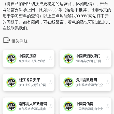
（将自己的网络切换成更稳定的运营商，比如电信）。部分
网站需要科学上网，比如google等（这边不推荐，除非你真的
用于学习资料的查询）以上三点均能解决99.99%网站打不开
的问题了。如有疑问，可在线留言，着急的话也可以通过QQ
在线联系我们。
相关导航
中国瓦房店
中国嵊泗政府门户网站
瓦房店市人民政府办公室主办
“嵊泗县政府门户网站”是在县委、县政府领导的关心和支持下,政府办公室领导的指导下于2004年3月开始建设,同年7月1日开通运行。由于2004版网站开发较早,规划不足,技术落后,与群众对政府信息透明度、政府信息公开的迫切需求的矛盾日益突出,县政府办公室于2011年对网站进行了大规模改版,并已正式启动新网站。
浙江省公安厅
潢川县政府网
浙江省公安厅门户网主要围绕“办事大厅、警民互动、警务资讯、政府信息公开”四大功能,全面、及时、准确地主动公开政府信息,是公众了解政府行为、监督政府行为的直接途径。浙江省公安厅网站办事大厅为公众提供“港澳再次签注申请网上受理、全省机动车违法查询、出入境办理进度查询、高速公路交通违法处理、机动
潢川县政府网为公众提供潢川县的政务、政策、概况、经济、办事、服务等信息,是公众、企业获取潢川县综合信息的主渠道、政府在线服务的主窗口。
南部县人民政府网
中国网信网
南部县政府网站是由四川省南部县人民政府主办,南部县信息中心承办的政府部门直接联系群众、服务群众、展现政府整体形象的重要窗口,以及政府对外发布各类政务信息、提供国内外人士有关事务的统一平台,也是南部县电子政务建设的重要组成部分。
中国网信网是由中央网络安全和信息化领导小组办公室、国家互联网信息办公室精心打造的综合性门户,旨在促进互联网信息服务健康有序发展,保护公民、法人和其他组织的合法权益,维护国家安全和公共利益,宣传互联网信息传播方针政策。