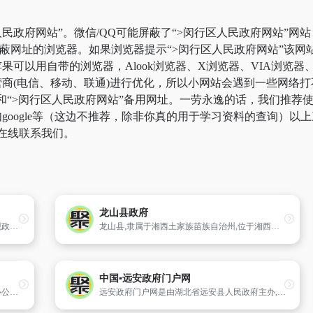
民政府网站”。微信/QQ可能屏蔽了“>闵行区人民政府网站”网
屏蔽网址的浏览器。如果浏览器提示“>闵行区人民政府网站”该
可以用自带的浏览器，Alook浏览器、X浏览器、VIA浏览器、
商(电信、移动、联通)进行优化，所以小网站会遇到一些网络打
页和“>闵行区人民政府网站”备用网址。一劳永逸的话，我们推
oogle等（这边不推荐，除非你真的用于学习资料的查询）以上三
在线联系我们。
龙山县政府
中卫市政府门户网站是中卫市在互联网上展现政府形象的“窗口”,是政府转变职能、推行政务公开、接受群众监督、提高决策水平和依法行政的具体举措。网站提供中卫市：政务信息,政府文件、部门动态、市长信箱、法制连线、便民服务等综合信息。
龙山县,隶属于湘西土家族苗族自治州,位于湘西北边陲,地处武陵山脉腹地,连荆楚而挽巴蜀,历史上称之为“湘鄂川之孔道”。地势北高南低,东陡西缓,境内群山耸立,峰峦起伏,酉水、澧水及其支流纵横其间。地域属亚热带大陆性湿润季风气候区,四季分明。
中国▪远安政府门户网
二连浩特市政府网是由二连浩特市人民政府办公厅主办,市电子政务中心承办的政府门户网站,是市政府公众信息平台和对外宣传的重要窗口,也是全市各级政府机关公用的信息综合平台。以及二连浩特市电子政务建设的重要组成部分。二连浩特市政府网目前设有走进二连、口岸动态、招商引资、蒙俄经贸、特色旅游、政民互动
远安政府门户网是由湖北省远安县人民政府主办,集政务公开、新闻宣传、在线办事、公众参与四大功能定位为一体的政府门户网站群。