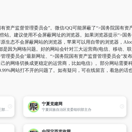
有资产监督管理委员会”。微信/QQ可能屏蔽了“>国务院国有资
一些站。建议使用不会屏蔽网址的浏览器。如果浏览器提示“>国
生态不会屏蔽网站的浏览器，苹果可以用自带的浏览器，Alook
”都是因为网络问题。好的网站会针对三大运营商(电信、移动、
管理委员会”最新网址、“>国务院国有资产监督管理委员会”发
己的网络切换成更稳定的运营商，比如电信）。部分网站需要科学上
9.99%网站打不开的问题了。如有疑问，可在线留言，着急的话
宁夏党建网
国家市场监督管理总局是国务院直属机构,为正部级。对外保留国家认证认可监督管理委员会、国家标准化管理委员会牌子。国家市场监督管理总局贯彻落实党中央关于市场监督管理工作的方针政策和决策部署,在履行职责过程中坚持和加强党对市场监督管理工作的集中统一领导。
宁夏回族自治区党委组织部主办
中国定西党政网