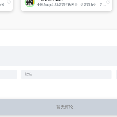
重庆市渝中区人民政府网站以公众为中心,整合资源,突出政府服务社会的功能,面向社会公开政务信息,及时提供与百姓生活密切相关的各类实用信息和办事指南,通过政务门户网站平台,为企业、公众提供服务。
中国&amp;#183;定西党政网是中共定西市委、定西市人民政府面向社会公众,提供党务政务信息、网上办事、互动交流的网络平台,是全市党务政务外网群体的中心和枢纽,是透视了解定西全貌的窗口。
暂无评论...