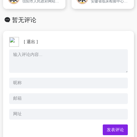
信阳市人民政府网站是由信阳市人民政府办公室主办的政府门户网站,网站设有政务频道、生活频道、企业频道、文化频道四个一级栏目,以“公开、服务、办事”为目标,以宣传党和政府的方针政策、展示信阳形象、发布政府信息、推行政务公开、提供便民服务和拓展网上办事为主要内容。
安徽省临床检验中心安徽省卫健委下属二级机构,挂靠中国科技大学附属第一医院（安徽省立医院）管理,县级建制。
暂无评论
[ 退出 ]