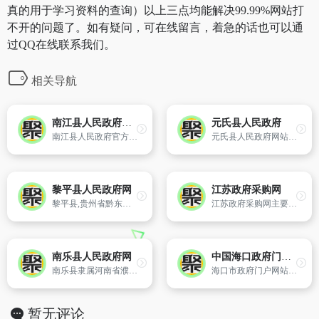
真的用于学习资料的查询）以上三点均能解决99.99%网站打
不开的问题了。如有疑问，可在线留言，着急的话也可以通
过QQ在线联系我们。
相关导航
南江县人民政府门户网站
元氏县人民政府
南江县人民政府官方网站
元氏县人民政府网站为公众提供元氏县政务、政策、经济、时讯、旅游、招商引资等信息以及政府部门的网上服务。
黎平县人民政府网
江苏政府采购网
黎平县,贵州省黔东南苗族侗族自治州下辖县,位于贵州省东南部,黔东南州南部,东毗湖南省靖州苗族侗族自治县、通道侗族自治县,南邻广西壮族自治区三江侗族自治县,西连黔东南州榕江县、从江县,北接黔东南州锦屏县、剑河县,是贵州东进两湖、南下两广的桥头堡。
江苏政府采购网主要发布国家采购与招标政策法规动态、发布有关职能部门审批的建设项目的项目招标及项目的工程、设计、施工、设备采购等招标信息,为用户提供江苏省新详细的各种采购信息及有关政府采购的动态信息。
南乐县人民政府网
中国海口政府门户网站
南乐县隶属河南省濮阳市,位于河南省东北端,辖4镇8乡,人口52.86万（2012年）,地处中原,华北平原南部,处于河南、河北、山东三省交汇处,有大广高速、南林高速、106国道、341国道。与河北邯郸、山东聊城交界,境域623平方公里。
海口市政府门户网站以努力建设“政务公开、服务市民、宣传海口”为目标,以“为民、便民、利民”为宗旨,以发布政府信息、提供便民服务和拓展网上办事为主要内容。
暂无评论