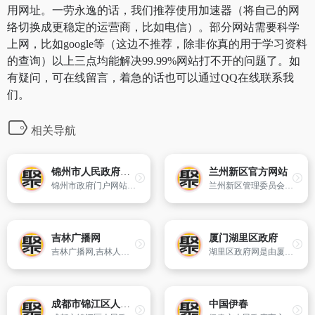
用网址。一劳永逸的话，我们推荐使用加速器（将自己的网
络切换成更稳定的运营商，比如电信）。部分网站需要科学
上网，比如google等（这边不推荐，除非你真的用于学习资料
的查询）以上三点均能解决99.99%网站打不开的问题了。如
有疑问，可在线留言，着急的话也可以通过QQ在线联系我
们。
相关导航
锦州市人民政府门户网站
兰州新区官方网站
锦州市政府门户网站（www.jz.gov.cn）由市政府办公厅负责建设和管理,面向社会和公众发布政府信息、提供在线办事和公益服务、进行互动交流。自开通以来,受到社会各界的高度重视和好评。
兰州新区管理委员会主办
吉林广播网
厦门湖里区政府
吉林广播网,吉林人民广播电台,新闻综合广播,交通广播,经济广播,乡村广播,音乐广播,资讯广播,健康娱乐广播,故事广播,教育广播,工作室,www.jlradio.cn
湖里区政府网是由厦门市湖里区人民政府办公室主办,湖里区政务信息中心承办的综合性门户网站,是区政府对外宣传政治、经济和发展等各方面情况,服务百姓,服务企业,服务国内外人士的桥梁,也是区政府各部门、各街道子网站与公众联络和交流的门户。
成都市锦江区人民政府门户网站
中国伊春