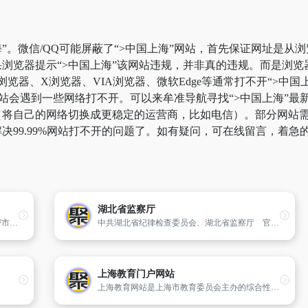
”。微信/QQ可能屏蔽了“>中国上海”网站，首先保证网址是从浏
浏览器提示“>中国上海”该网站违规，并非真的违规。而是浏
k浏览器、X浏览器、VIA浏览器、微软Edge等通常打不开“>
站会遇到一些网络打不开。可以来牟准导航寻找“>中国上海”最新
将自己的网络切换成更稳定的运营商，比如电信）。部分网站需要科
决99.99%网站打不开的问题了。如有疑问，可在线留言，着急
湖北省监察厅
新密市政府网是由中共河南省新密市委、新密市人民政府主办,市政府电子政务中心负责维护管理的新密市党政门户网站,也是新密市委、市政府各部门在互联网上发布权威政府信息和提供在线服务的总平台,以及政府各部门和各乡镇政府网站与公众联络和交流的总窗口。
中共湖北省纪律检查委员会、湖北省监察厅 官方网站
上海教育门户网站
上海教育网站是上海市教育委员会主办的综合性的教育信息资源应用平台。