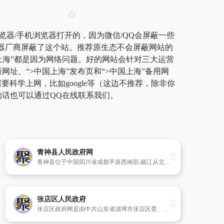
览器/手机浏览器打开的，因为微信/QQ会屏蔽一些
览器厂商屏蔽了这个站。推荐原生态不会屏蔽网站的
中国上海”都是因为网络问题。好的网站会针对三大运营
网址、“>中国上海”发布页和“>中国上海”备用网
学上网，比如google等（这边不推荐，除非你
的话也可以通过QQ在线联系我们。
青神县人民政府网
青神县位于中国四川省成都平原西南部,岷江从北至南纵贯青神全境流境内40多公里,北接眉山,南邻乐山,西望峨眉,地理位置优越。现辖南城镇,青城镇,河坝子镇,高台乡,汉阳镇,罗波乡,瑞峰镇,西龙镇,黑龙镇,白果乡三乡七镇！有东坡初恋地,中国竹编艺术之乡,中国椪柑之乡,之美誉。有甘家沟椪香园、江湾神木
张店区人民政府
张店区政府网是由中共山东省淄博市张店区委、张店区人民政府主办,区委宣传部、区新闻中心承办的综合性门户网站,也是区委、区政府在国际互联网上信息发布的第一平台和公众了解张店发展的开放平台,以及市民企业办事服务平台和政民互动交流平台。