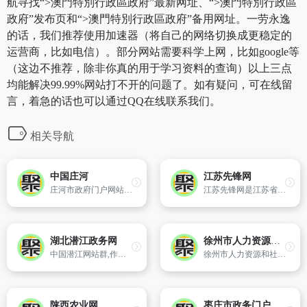
航寻找“>澳門特別行政區政府”最新网址、“>澳門特別行政區
政府”发布页和“>澳門特別行政區政府”备用网址。一劳永逸
的话，我们推荐使用加速器（将自己的网络切换成更稳定的
运营商，比如电信）。部分网站需要科学上网，比如google等
（这边不推荐，除非你真的用于学习资料的查询）以上三点
均能解决99.99%网站打不开的问题了。如有疑问，可在线留
言，着急的话也可以通过QQ在线联系我们。
相关导航
中国庄河
江苏先锋网
庄河市政府门户网站,由庄河市人民政府主办。
江苏先锋网是江苏省党员干部现代远程教育工作门户网站,由中共江苏省委组织部主办,江苏省党员干部现代远程教育中心承办,英文域名为：WWW.JSXF.GOV.CN。江苏先锋网于2005年12月正式开通运行,历经多次改版升级。网站现开设基层党建、支部生活、时代风范、聚焦三农、远教工作、视频中心等10大板块40多个栏目,发布
湖北潜江政务网
徐州市人力资源和社会保障局
中国潜江网站群,作为潜江市政府第一门户网站群平台、潜江政府信息公开平台、潜江政务服务平台、政民互动平台、政府门户网站群、政务门户网站群、各部门门户网站群、政府微门户、政务微门户、各部门微门户。 潜江是一座历史文化之城。潜江是楚文化的发祥地之一...
徐州市人力资源和社会保障局官方网站
陕西农业网
枣庄市政务门户网站