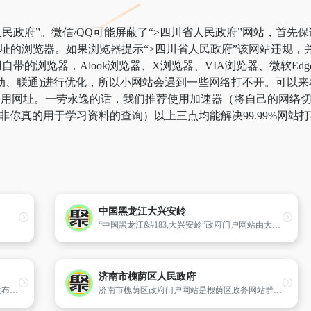
民政府”。微信/QQ可能屏蔽了“>四川省人民政府”网站，首先
网址的浏览器。如果浏览器提示“>四川省人民政府”该网站违规
带的浏览器，Alook浏览器、X浏览器、VIA浏览器、微软Ed
动、联通)进行优化，所以小网站会遇到一些网络打不开。可以来牟
”备用网址。一劳永逸的话，我们推荐使用加速器（将自己的网络
，除非你真的用于学习资料的查询）以上三点均能解决99.99%网
中国黑龙江大兴安岭
“中国黑龙江&#183;大兴安岭”政府门户网站由大兴安岭行林办主办,行林办计算机网络中心负责维护、管理,其它政府各部门及县区政府提供内容保障。
济南市槐荫区人民政府
平阳县政府门户网站是县人民政府网站对外发布政务信息和提供在线服务的平台。网站主要突出政务功能,发布政府方针、政策,提供社会查询渠道和公益性信息服务,建立网上行政审批机制,加强政府和公众的沟通。
济南市槐荫区政府门户网站是槐荫区政务网站群体的中心和枢纽,是展示槐荫区的窗口。网站面向社会各界提供槐荫区的新闻、政务、投资、生活、服务等信息。