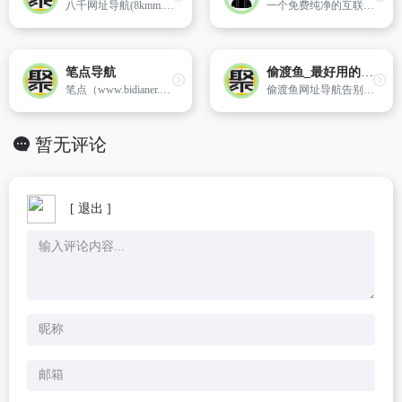
八千网址导航(8kmm.com)是国内首屈一指的导航分类平台,收录国内外各类型网站供网友检索,8kmm网址导航致力于为广大用户推荐各行各业优秀网站,国内外网站大全尽在8kmm导航。
一个免费纯净的互联网资源导航站。
笔点导航
偷渡鱼_最好用的网址导航_网址大全
笔点（www.bidianer.com）是一个简洁的网址导航网站。你可以自定义上网常用网址、自定义你需要的工具模块。你还可以发现、收集、分享，Web开发、设计工作中的优质资源、干货。
偷渡鱼网址导航告别庸俗的广告与推荐，是页面最最干净、最好用的网址导航、网址大全。聚合了百度、谷歌、影视、磁力等多个搜索引擎，用户登录后支持自定义站点，每日推荐优秀网站。
暂无评论
[ 退出 ]