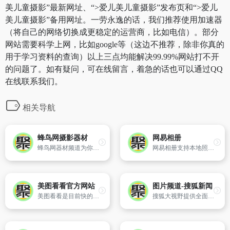
美儿童摄影”最新网址、“>爱儿美儿童摄影”发布页和“>爱儿
美儿童摄影”备用网址。一劳永逸的话，我们推荐使用加速器
（将自己的网络切换成更稳定的运营商，比如电信）。部分
网站需要科学上网，比如google等（这边不推荐，除非你真的
用于学习资料的查询）以上三点均能解决99.99%网站打不开
的问题了。如有疑问，可在线留言，着急的话也可以通过QQ
在线联系我们。
相关导航
蜂鸟网摄影器材
网易相册
蜂鸟网器材频道为你带来专业的摄影器材评测试用,全新的市场行情报价,器材故事,以及摄影器材图片,深入解析器材的功能,和使用方法,提供权威的摄影设备信息参考.
网易相册支持本地照片上传、批量快速上传和客户端快速上传,提供在线网络相册的稳定储存、VIP相册空间图片外链、摄影分享展示等服务。
美图看看官方网站
图片频道-搜狐新闻
美图看看是目前快的万能看图软件,完美兼容所有主流图片格式,用户好评度极高。美图看看采用自主研发的图像引擎,专门针对数码照片优化,使大图片的浏览性能全面提升,马上体验飞一般的看图速度吧！更可一键分享新浪微博和人人网！
搜狐大视野提供全面权威优质的图片资讯。精品栏目：国内图片,社会图片,国际图片,军事图片,视觉联盟,图片专题,图片故事