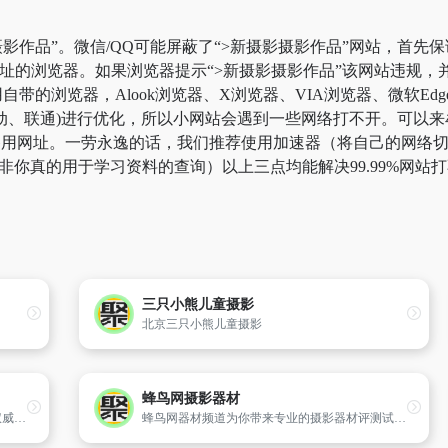
影作品”。微信/QQ可能屏蔽了“>新摄影摄影作品”网站，首先
网址的浏览器。如果浏览器提示“>新摄影摄影作品”该网站违规
带的浏览器，Alook浏览器、X浏览器、VIA浏览器、微软Ed
动、联通)进行优化，所以小网站会遇到一些网络打不开。可以来牟
”备用网址。一劳永逸的话，我们推荐使用加速器（将自己的网络
，除非你真的用于学习资料的查询）以上三点均能解决99.99%网
三只小熊儿童摄影
北京三只小熊儿童摄影
蜂鸟网摄影器材
友多网是世界上介绍横断山区系统、专业、权威的网站,内容包括中国西部的甘孜州、阿坝州、大凉山、滇西北、藏东南等地的旅游、地理、文化资讯。
蜂鸟网器材频道为你带来专业的摄影器材评测试用,全新的市场行情报价,器材故事,以及摄影器材图片,深入解析器材的功能,和使用方法,提供权威的摄影设备信息参考.