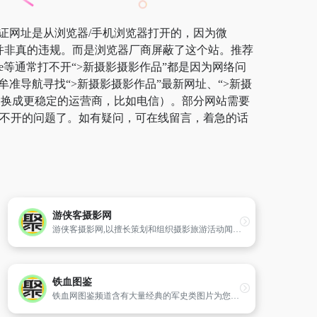
保证网址是从浏览器/手机浏览器打开的，因为微
，并非真的违规。而是浏览器厂商屏蔽了这个站。推荐
ge等通常打不开“>新摄影摄影作品”都是因为网络问
准导航寻找“>新摄影摄影作品”最新网址、“>新摄
切换成更稳定的运营商，比如电信）。部分网站需要
站打不开的问题了。如有疑问，可在线留言，着急的话
游侠客摄影网
游侠客摄影网,以擅长策划和组织摄影旅游活动闻名,拥有105万注册会员,全国20个分站,每年组织约15万人次摄影外拍,为目前国内专注专业的摄影旅游公司!
铁血图鉴
铁血网图鉴频道含有大量经典的军史类图片为您提供新的军事图片、国际、社会、历史图片,网罗天下军事图片,尽在铁血网图鉴