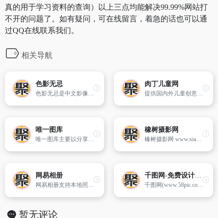
真的用于学习资料的查询）以上三点均能解决99.99%网站打
不开的问题了。如有疑问，可在线留言，着急的话也可以通
过QQ在线联系我们。
相关导航
色影无忌
肉丁儿童网
色影无忌是中文影像生活门户,发布及时的影像和摄影行业动态新闻和权威的器材评测和产品资讯,提供高质量的摄影作品发布,摄影技巧交流与分享,拥有活跃度极高的摄影论坛,全球完整的器材库,摄影器材购买和交易平台,以及汽车、旅游、音响等影像生活内容。
提供国内外儿童创意图片、儿童手工小制作教程以及儿童画学习,提升儿童的想象力、创造能力。
唯一图库
橡树摄影网
唯一图库主要以分享美女图片大全,唯美图片大全,风景图片大全,以及帅哥图片,卡通图片,搞笑图片,高清壁纸图片为内容的图库网,展现海量的图片内容为宗旨,做好的图片大全网站。
橡树摄影网 www.xiangshu.com 是中国具有影响力的著名摄影网站,摄友和驴友的家园,网站创办于2004年,至今拥有超过80万注册会员和4万vip付费会员,编著出版了20多本摄影图书。
网易相册
千图网-免费设计图片素材网站-正版图库免费设计素材中国
网易相册支持本地照片上传、批量快速上传和客户端快速上传,提供在线网络相册的稳定储存、VIP相册空间图片外链、摄影分享展示等服务。
千图网(www.58pic.com) 是专注正版图片设计素材下载的网站！提供矢量图素材、背景图片素材、矢量图库、psd素材、字体模板、设计素材、PPT模板、视频素材、插画绘画、平面设计模板、Excel模板素材以及网页模板、网站设计素材、网页图标的下载服务。
暂无评论