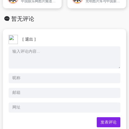
中国娱乐网图片频道为您提供港台内地明星的高清图片、热辣美女写真、新明星动态、狗仔私密偷拍、独家记录私照、雷人趣味囧图、影视剧照海报等。
光明图片库与中国新闻摄影学会合作,汇集广大国内外新闻工作者的佳作,独家发布国际新闻摄影大赛,中国新闻摄影年赛作品,用图片记录世界风云。
暂无评论
[ 退出 ]