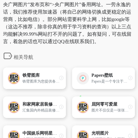
央广网图片”发布页和“>央广网图片”备用网址。一劳永逸的
话，我们推荐使用加速器（将自己的网络切换成更稳定的运
营商，比如电信）。部分网站需要科学上网，比如google等
（这边不推荐，除非你真的用于学习资料的查询）以上三点
均能解决99.99%网站打不开的问题了。如有疑问，可在线留
言，着急的话也可以通过QQ在线联系我们。
相关导航
铁臂图库
Papers壁纸
铁臂图库为您提供各种品牌工程机械高清图片,包括产品图片,施工图片,维修图片,展会图片,行业图片,趣味图片。买工程机械就上铁臂商城。
Papers是一个专注于提供高质量4K高清壁纸图像的网站，支持苹果手机、安卓手机、台式机等设备尺寸免费下载。
和家网家居装修图片库
屈阿零可爱屋
汇集国内外精品装修效果图、家装效果图以及装修流行趋势图片赏析,为即将以及正在装修的你提供海量家装图片大全,帮助用户装修出属于自己的温馨家居。
图片不仅仅是一张张图片,现在更升华为一种生活态度,一种积极的生活态度,可爱图片传递的是一种欣欣向荣的正能量,在这里您得到的不仅仅是视觉的享受,更能得到积极的态度,所以本站收集互联网流行之图片素材,图片素材大全,并且为提高用户体验而无限努力着。
中国娱乐网明星图片
光明图片