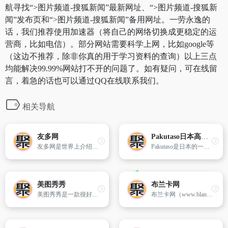
航寻找“>图片频道-搜狐新闻”最新网址、“>图片频道-搜狐新
闻”发布页和“>图片频道-搜狐新闻”备用网址。一劳永逸的
话，我们推荐使用加速器（将自己的网络切换成更稳定的运
营商，比如电信）。部分网站需要科学上网，比如google等
（这边不推荐，除非你真的用于学习资料的查询）以上三点
均能解决99.99%网站打不开的问题了。如有疑问，可在线留
言，着急的话也可以通过QQ在线联系我们。
相关导航
友多网
Pakutaso日本高品质免费写真素材
友多网是世界上介绍横断山区系统、专业、权威的网站,内容包括中国西部的甘孜州、阿坝州、大凉山、滇西北、藏东南等地的旅游、地理、文化资讯。
Pakutaso是日本的一家高品质照片素材免费写真素材网站,网站上所有的图片资源多是东亚流行文化情境类的主题照片,更多的是亚洲模特素材,收录的图片清一色都是以东方人角度拍摄,包含相片里的人物也是日本人为主,从使用地域上来说更符合东方人的审美观念,设计师们更好的使用亚洲的场景图片。 Pakutaso网站上的照片总类也很多,我们可以通过右方的人物、纪念日、天气、建筑、工作等等不同的分类,来浏览我们需要的照片类型。同样的即使是使用笔电的情境照片,在Pakutaso上的拍摄,也都是以亚洲人的手为模特儿,更符合东方的文化情境。 Pakutaso网站右侧可以看到图片分类以及搜寻工具,有预设一些关键字或可用色系来搜寻。分类项目大多以汉字标示,所以基本上不会有分辨的困难,也可以点击左上角的按钮展开分类选单,这边就有搭配图片让使用者更容易了解图库的类别。
美图秀秀
布兰卡网
美图秀秀是一款很好用的图片处理软件,不用学习就能上手。独有图片特效、美容、边框、场景、拼图等功能,让你1分钟做出影楼级照片！美图秀秀还能做非主流闪图、非主流图片、QQ表情……更多精彩功能等你体验,赶快下载安装吧！
布兰卡网（www.blanca.com.cn）致力于打造中国第一摄影网,为摄影之友提供摄影教程、摄影技巧、摄影入门等专业摄影知识以及摄影器材和摄影作品的交流服务,是摄影师行进的摄影论坛平台,此外布兰卡网还有汽车、旅游、拍客、同城、艺人等相关内容,为您带来更多的信息。