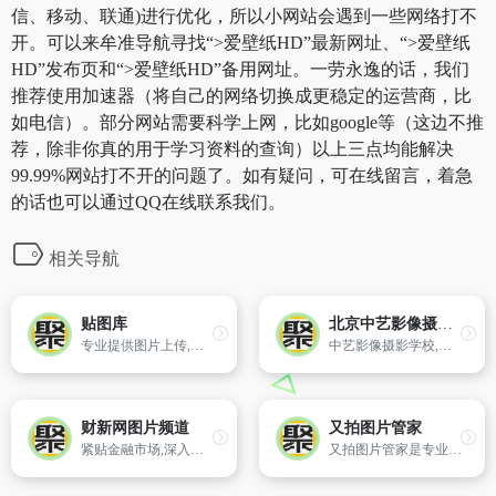
信、移动、联通)进行优化，所以小网站会遇到一些网络打不
开。可以来牟准导航寻找“>爱壁纸HD”最新网址、“>爱壁纸
HD”发布页和“>爱壁纸HD”备用网址。一劳永逸的话，我们
推荐使用加速器（将自己的网络切换成更稳定的运营商，比
如电信）。部分网站需要科学上网，比如google等（这边不推
荐，除非你真的用于学习资料的查询）以上三点均能解决
99.99%网站打不开的问题了。如有疑问，可在线留言，着急
的话也可以通过QQ在线联系我们。
相关导航
贴图库
北京中艺影像摄影培训学校
专业提供图片上传,支持外链,提供高速免费无限量图片存储和外链空间。
中艺影像摄影学校,专注摄影教育15年,中艺教育集团从1999年创办至今已培养摄影人才超过50000人,旗下产品有中艺影像学校,新元素摄影学院,中艺影像俱乐部.电话:010-51288116
财新网图片频道
又拍图片管家
紧贴金融市场,深入分析重要金融政策,汇集股票、基金、期权、银行、证券、股市、信托、股指、财政、金融机构等信息,为读者提供及时、可靠的重要原创金融新闻
又拍图片管家是专业的图片托管服务网站,5年专业服务,稳定、快速、安全,电子商务网站、网店卖家、博客的佳选择