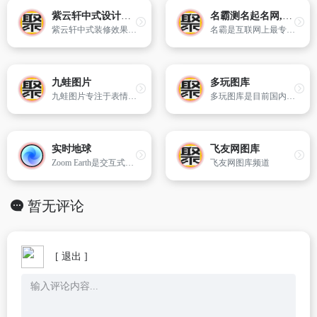
紫云轩中式设计图库
名霸测名起名网,姓名测试打分,宝宝起名取名字大全,公司起名,免费起名测名,起名字_男孩_女孩
紫云轩中式装修效果图频道提供2014年新设计的中式风格装修效果图及图片供您欣赏,包括客厅中式装修效果图,简约风格中式效果图等。欢迎来电咨询：400-600-7050
名霸是互联网上最专业、方便、好用的免费起名测名网站。提供最全面、好用的免费起名测名功能。包括:个人测名,个人起名,公司测名,公司起名等功能。
九蛙图片
多玩图库
九蛙图片专注于表情在线制作,快速生成自定义表情;同时还收集了海量的QQ,微信,微博,暴走漫画等恶搞搞笑系列斗图表情包。
多玩图库是目前国内高人气游戏图片网站,为玩家提供各类游戏好看的图片、非主流图片,搞笑图片等,看图片上多玩图库!
实时地球
飞友网图库
Zoom Earth是交互式世界天气网站。可查看您所在位置的实时卫星图像、降雨雷达、风和温度预报地图，还能追踪飓风、气旋、风暴。实时图像每10分钟更新一次。
飞友网图库频道
暂无评论
[ 退出 ]