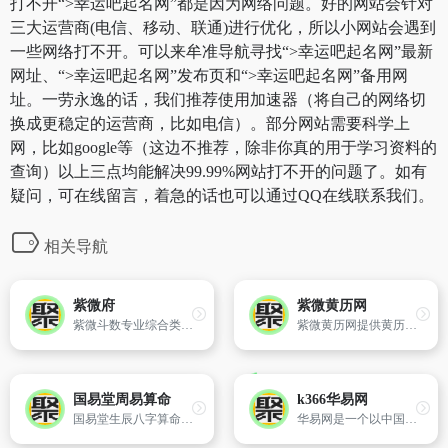
打不开“>幸运吧起名网”都是因为网络问题。好的网站会针对
三大运营商(电信、移动、联通)进行优化，所以小网站会遇到
一些网络打不开。可以来牟准导航寻找“>幸运吧起名网”最新
网址、“>幸运吧起名网”发布页和“>幸运吧起名网”备用网
址。一劳永逸的话，我们推荐使用加速器（将自己的网络切
换成更稳定的运营商，比如电信）。部分网站需要科学上
网，比如google等（这边不推荐，除非你真的用于学习资料的
查询）以上三点均能解决99.99%网站打不开的问题了。如有
疑问，可在线留言，着急的话也可以通过QQ在线联系我们。
相关导航
紫微府
紫微黄历网
紫微斗数专业综合类网站,免费提供紫微斗数入门教学,命盘解析和命理讨论交流、紫微算命,致力于发扬中华绝学紫微斗数。
紫微黄历网提供黄历查询,周公解梦,节气,十二星座等栏目传统文化内容。
国易堂周易算命
k366华易网
国易堂生辰八字算命、易经周易命理预测、阴阳五行八卦、四柱批八字命理占卜大全,八字合婚配对匹配,五行缺什么查询,六十甲子纳音五行测人生财运事业算命准的网站。
华易网是一个以中国传统文化为主要内容,以促进社会和谐,传承传统文化为目的的网站。本网站为网民提供优质、科学、积极、正向的资讯和周易衍生应用产品,帮助网民正确看待生活中的跌宕起伏,引导网民积极、正向、乐观面对生活,从容面对生活中的困难和挫折,从而提升自我能力和修养,让生活得到改善。本站提供测算工具的目的主要在于让广大网民更简单、方便地去了解和学习中华传统的周易文化,在生活中融入传统文化,让传统文化能得到更好的传承,让传统文化帮助我们改善生活,激发社会的正能量,促进社会的和谐发展。