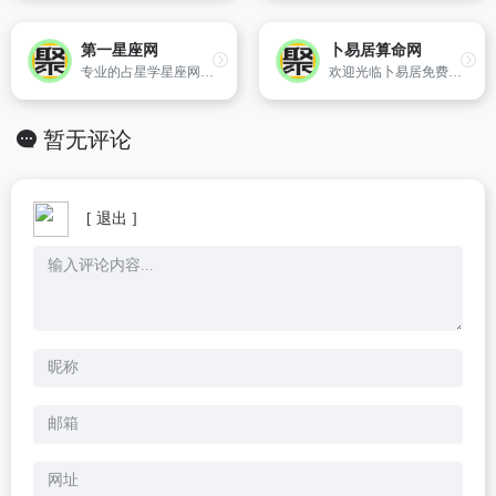
第一星座网
卜易居算命网
专业的占星学星座网,提供星座知识、星座个性分析、星座开运方法、星座运势、配对、查询以及心理测试、塔罗牌、在线算命、风水、生肖等星相命理相关内容。
欢迎光临卜易居免费算命大全！本站是网上算命最准的网站,主要测算项目有生辰八字算命,姓名测试,在线算命,周易算命,在线抽签,姓名算命,起名网免费测名,在线算命,老黄历查询,周易占卜,八字算命婚姻,周公解梦,万年历,周易算卦,手机号码测吉凶,姓名配对,车牌号码吉凶,塔罗牌占卜,2024年生肖运程,宝宝起名打分,起名字大全等内容;
暂无评论
[ 退出 ]