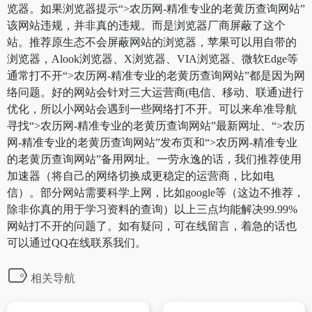
览器。如果浏览器提示“>农历网-精准专业的老黄历查询网站”
该网站违规，并非真的违规。而是浏览器厂商屏蔽了这个
站。推荐原生态不会屏蔽网站的浏览器，苹果可以用自带的
浏览器，Alook浏览器、X浏览器、VIA浏览器、微软Edge等
通常打不开“>农历网-精准专业的老黄历查询网站”都是因为网
络问题。好的网站会针对三大运营商(电信、移动、联通)进行
优化，所以小网站会遇到一些网络打不开。可以来牟准导航
寻找“>农历网-精准专业的老黄历查询网站”最新网址、“>农历
网-精准专业的老黄历查询网站”发布页和“>农历网-精准专业
的老黄历查询网站”备用网址。一劳永逸的话，我们推荐使用
加速器（将自己的网络切换成更稳定的运营商，比如电
信）。部分网站需要科学上网，比如google等（这边不推荐，
除非你真的用于学习资料的查询）以上三点均能解决99.99%
网站打不开的问题了。如有疑问，可在线留言，着急的话也
可以通过QQ在线联系我们。
相关导航