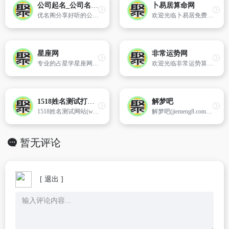
公司起名_公司名称_公司取名字大全-优名阁
卜易居算命网
优名阁分享好听的公司名字大全,包含了各类公司名字以及好听的公司名称大全精选,公司取名字大全等公司起名测名服务。
欢迎光临卜易居免费算命大全！本站是网上算命最准的网站,主要测算项目有生辰八字算命,姓名测试,在线算命,周易算命,在线抽签,姓名算命,起名网免费测名,在线算命,老黄历查询,周易占卜,八字算命婚姻,周公解梦,万年历,周易算卦,手机号码测吉凶,姓名配对,车牌号码吉凶,塔罗牌占卜,2024年生肖运程,宝宝起名打分,起名字大全等内容;
星座网
非常运势网
专业的占星学星座网站,提供十二星座知识、星座个性分析、星座开运方法、星座运势、星座配对、查询、塔罗牌、在线算命、风水、生肖等星相命理相关内容。
欢迎光临非常运势算命网！本站是网上专业的算命大全网站,提供免费算命、生辰八字算命、姓名测试、星座运势、周易算命等准的在线算命项目,提供免费算命体验,提供大师亲算服务。
1518姓名测试打分_名字测试打分_免费测名字打分
解梦吧
1518姓名测试网站(www.1518.com)提供免费姓名测试打分、名字测试打分等服务。
解梦吧(jiemeng8.com)转释了原版周公解梦,并征集了广大网友意见的基础上推出了现代版周公解梦大全,并为广大网友提供在线的周公解梦查询。这里保存了众多网友的梦境,可以当之无愧为国内资料最全的在线周公解梦网,您也可以在这里保存你的梦境,并让大家来帮你解梦。注：周公解梦仅供娱乐,并无科学依据。
暂无评论
[ 退出 ]