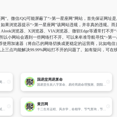
网”。微信/QQ可能屏蔽了“>第一星座网”网站，首先保证网址是
如果浏览器提示“>第一星座网”该网站违规，并非真的违规。
look浏览器、X浏览器、VIA浏览器、微软Edge等通常打不
所以小网站会遇到一些网络打不开。可以来牟准导航寻找“>第一星
荐使用加速器（将自己的网络切换成更稳定的运营商，比如电信）。
上三点均能解决99.99%网站打不开的问题了。如有疑问，可在
国易堂周易算命
周公解梦_周公解梦大全_周公解梦大全查询_周公解梦官网
国易堂生辰八字算命、易经周易命理预测、阴阳五行八卦、四柱批八字命理占卜大全,八字合婚配对匹配,五行缺什么查询,六十甲子纳音五行测人生财运事业算命准的网站。
黄历网
安康网为您提供起名,起名网免费取名,姓名测试打分,免费起名,公司起名,公司测名打分查询服务,专业的电脑周易软件开发团队,为您提供准确的宝宝起名和测名字打分服务,希望对你有帮助。
十二生肖运程、风水学，命相学、节气查询，节日查询等还有中国传统文化习俗，老黄历致力于做中国国内最实用，最方便，最准确的黄历查询