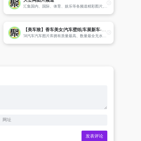
大公网图片频道
汇集国内、国际、体育、娱乐等各频道精彩图片,以及风光、趣图、火辣、性感、未解之谜和老照片等各类图片,提供全面权威优质的图片资讯,直观展示新闻第一现场。
【美车致】香车美女|汽车壁纸|车展新车-58汽车
58汽车汽车图片库拥有质量最高、数量最全无水印汽车图片,在这里,您可以找到从汽车诞生以来的所有车型的精美壁纸,为您的电脑桌面呈现最佳的视觉享受,更多精美汽车壁纸尽在58汽车