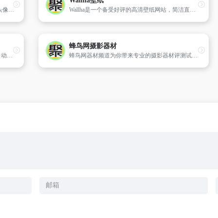
Wallha壁纸
非主流图片站为您提供新非主流图片,非主流头像,网名,签名,美女,帅哥,句子,分组,qq等内容。
Wallha是一个备受好评的高清壁纸网站，简洁直观的主界面可以让用户轻松浏览和查找他们想要的壁纸。里面拥有丰富多样的壁纸资源，用户只需输入关键词便能快速找到心仪的壁纸。无论是动漫、游戏、美景、抽象还是动物，Wallha都能满足用户的多样化需求，而且壁纸全部免费下载。
蜂鸟网摄影器材
你想要的风景壁纸、聊天背景、朋友圈背景、动漫头像都可以在这里找到。
蜂鸟网器材频道为你带来专业的摄影器材评测试用,全新的市场行情报价,器材故事,以及摄影器材图片,深入解析器材的功能,和使用方法,提供权威的摄影设备信息参考.