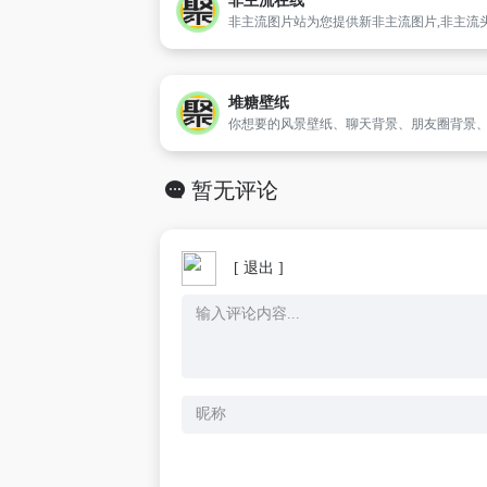
非主流在线
堆糖壁纸
暂无评论
[ 退出 ]