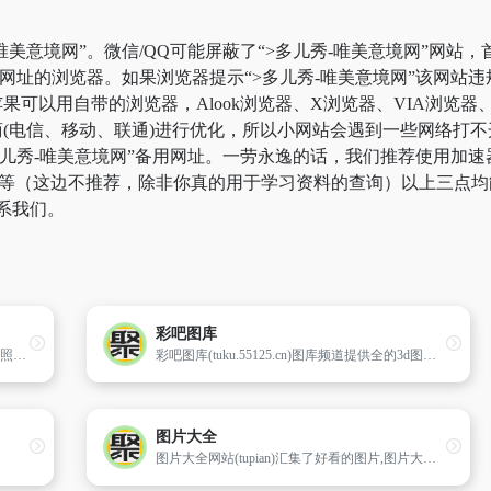
唯美意境网”。微信/QQ可能屏蔽了“>多儿秀-唯美意境网”网站
蔽网址的浏览器。如果浏览器提示“>多儿秀-唯美意境网”该网站
以用自带的浏览器，Alook浏览器、X浏览器、VIA浏览器、微
(电信、移动、联通)进行优化，所以小网站会遇到一些网络打不开
>多儿秀-唯美意境网”备用网址。一劳永逸的话，我们推荐使用
le等（这边不推荐，除非你真的用于学习资料的查询）以上三点均能
系我们。
彩吧图库
在FreeDigitalPhotos.net,我们为您提供一种下载照片和插图的独特方法。我们网站上的所有图像均免费提供,可用于商业,个人,慈善或教育用途。这些免费图像尺寸较小,但是非常适合网站或草稿印刷作品。如果您需要更大尺寸的版本,则都可以购买。
彩吧图库(tuku.55125.cn)图库频道提供全的3d图谜、彩吧3d彩报、红五3d图库、3d布衣图库、3d三毛图库等内容,是彩民和投注站查阅和下载的佳选择
图片大全
图片大全网站(tupian)汇集了好看的图片,图片大全拥有动态和搞笑期待着你;搞笑图片大全收罗了恶搞图片、笑死人的搞笑图片；想看恐怖鬼图片和可爱的卡通动漫图片请欣赏我们的图片库。