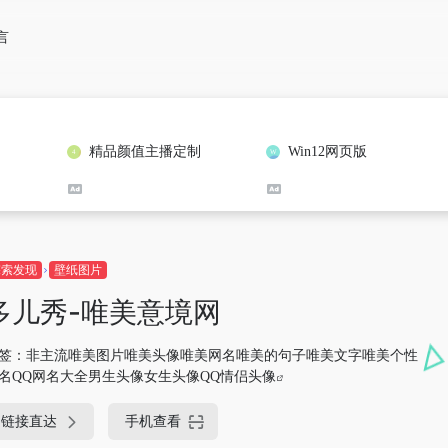
言
精品颜值主播定制
Win12网页版
探索发现
壁纸图片
多儿秀-唯美意境网
签：
非主流唯美图片唯美头像唯美网名唯美的句子唯美文字唯美个性
名QQ网名大全男生头像女生头像QQ情侣头像
链接直达
手机查看