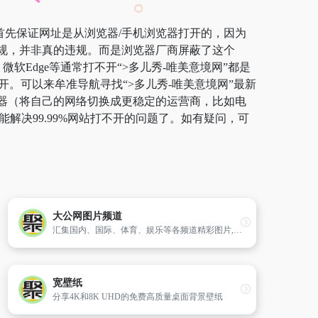
，首先保证网址是从浏览器/手机浏览器打开的，因为
违规，并非真的违规。而是浏览器厂商屏蔽了这个
软Edge等通常打不开“>多儿秀-唯美意境网”都是
。可以来牟准导航寻找“>多儿秀-唯美意境网”最新
加速器（将自己的网络切换成更稳定的运营商，比如电
解决99.99%网站打不开的问题了。如有疑问，可
大公网图片频道
汇集国内、国际、体育、娱乐等各频道精彩图片,以及风光、趣图、火辣、性感、未解之谜和老照片等各类图片,提供全面权威优质的图片资讯,直观展示新闻第一现场。
宽壁纸
分享4K和8K UHD的免费高质量桌面背景壁纸