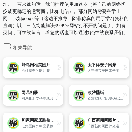
址。一劳永逸的话，我们推荐使用加速器（将自己的网络切
换成更稳定的运营商，比如电信）。部分网站需要科学上
网，比如google等（这边不推荐，除非你真的用于学习资料的
查询）以上三点均能解决99.99%网站打不开的问题了。如有
疑问，可在线留言，着急的话也可以通过QQ在线联系我们。
相关导航
蜂鸟网唯美图片
太平洋亲子网亲子图库
提供精美的图片,图片大全以供欣赏下载,当前收集千万张给类图片。
太平洋亲子网亲子图库频道,提供各类精彩美图,如宝宝图片,婴儿图片,孕妇照等,此外还有精美的婚纱照,美食图,搞笑图片,搞怪表情,给广大网友提供海量精美图片。
网易相册
欧雅壁纸
网易相册支持本地照片上传、批量快速上传和客户端快速上传,提供在线网络相册的稳定储存、VIP相册空间图片外链、摄影分享展示等服务。
欧雅壁纸（EUROART）,1980年于台北创立,历史悠久的中国壁纸行业领航品牌,中国墙纸十大品牌,率先提出“高贵不贵”的理念,寄望让国人有更多的机会了解壁纸、享受壁纸
和家网家居装修图片库
广西新闻网图片频道
汇集国内外精品装修效果图、家装效果图以及装修流行趋势图片赏析,为即将以及正在装修的你提供海量家装图片大全,帮助用户装修出属于自己的温馨家居。
广西新闻网图片频道