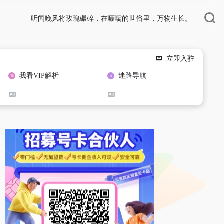
听闻晚风将玫瑰碾碎，在嗫嚅的世俗里，万物生长。
立即入驻
我看VIP解析
迷路导航