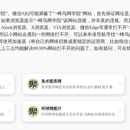
院”。微信/QQ可能屏蔽了“>蜂鸟网学院”网站，首先保证网址是
如果浏览器提示“>蜂鸟网学院”该网站违规，并非真的违规。
look浏览器、X浏览器、VIA浏览器、微软Edge等通常打不
所以小网站会遇到一些网络打不开。可以来牟准导航寻找“>蜂鸟网
荐使用加速器（将自己的网络切换成更稳定的运营商，比如电信）。
上三点均能解决99.99%网站打不开的问题了。如有疑问，可在
美术图库网
黑光学校创办于1992年,是国内首家艺术教育类上市品牌,不断发展创新,黑光学校已成为享誉全国的摄影、化妆、数码后期系统化培训的知名教育品牌。
美术图库网是专业的美术作品,设计素材,图片素材,免费素材网站,涵盖PSD分层素材,高清摄影图片,矢量图素材,网页素材,让每个人都能轻松找到自己想要的美术与设计素材。
环球网图片
摄影巴士网汇聚无数知名摄影师的摄影经验和技巧,为摄影爱好者提供器材选购、构图用光、后期处理等各类摄影知识,是国内好的摄影学习平台
环球网博览频道立足全宇宙,为网友挖掘喜闻乐见的奇闻异事,让您在当下压力山大的社会环境下,在博览频道满足自己感官范围内的放松要求。