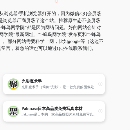
从浏览器/手机浏览器打开的，因为微信/QQ会屏蔽
而是浏览器厂商屏蔽了这个站。推荐原生态不会屏蔽
开“>蜂鸟网学院”都是因为网络问题。好的网站会针对
学院”最新网址、“>蜂鸟网学院”发布页和“>蜂鸟
部分网站需要科学上网，比如google等（这边不
线留言，着急的话也可以通过QQ在线联系我们。
光影魔术手
光影魔术手（简称“光影”）是一款免费的图像处理软件。
Pakutaso日本高品质免费写真素材
Pakutaso是日本的一家高品质照片素材免费写真素材网站,网站上所有的图片资源多是东亚流行文化情境类的主题照片,更多的是亚洲模特素材,收录的图片清一色都是以东方人角度拍摄,包含相片里的人物也是日本人为主,从使用地域上来说更符合东方人的审美观念,设计师们更好的使用亚洲的场景图片。 Pakutaso网站上的照片总类也很多,我们可以通过右方的人物、纪念日、天气、建筑、工作等等不同的分类,来浏览我们需要的照片类型。同样的即使是使用笔电的情境照片,在Pakutaso上的拍摄,也都是以亚洲人的手为模特儿,更符合东方的文化情境。 Pakutaso网站右侧可以看到图片分类以及搜寻工具,有预设一些关键字或可用色系来搜寻。分类项目大多以汉字标示,所以基本上不会有分辨的困难,也可以点击左上角的按钮展开分类选单,这边就有搭配图片让使用者更容易了解图库的类别。