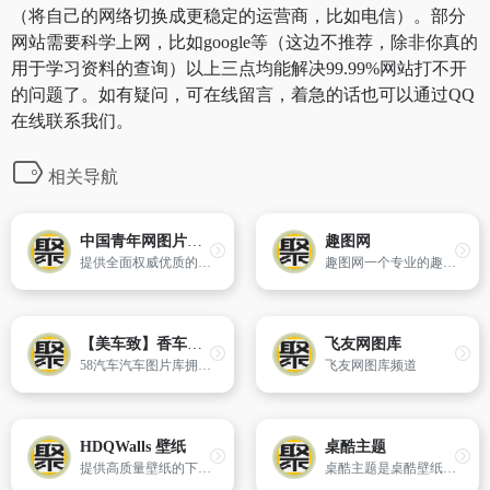
（将自己的网络切换成更稳定的运营商，比如电信）。部分
网站需要科学上网，比如google等（这边不推荐，除非你真的
用于学习资料的查询）以上三点均能解决99.99%网站打不开
的问题了。如有疑问，可在线留言，着急的话也可以通过QQ
在线联系我们。
相关导航
中国青年网图片频道
趣图网
提供全面权威优质的图片资讯。精品栏目：国内图片,社会图片,国际图片,军事图片,视觉联盟,图片专题,图片故事
趣图网一个专业的趣味搞笑图片搞笑视频分享平台,每日搜罗新搞笑图片笑死人动态,幽默搞笑图片,搞笑动态图片,趣味图片,成人笑话以及冷笑话,新鲜事趣事,脑筋急转弯,歇后语,趣味故事,寓言故事,成语故事,谜语大全及答案等精彩内容!
【美车致】香车美女|汽车壁纸|车展新车-58汽车
飞友网图库
58汽车汽车图片库拥有质量最高、数量最全无水印汽车图片,在这里,您可以找到从汽车诞生以来的所有车型的精美壁纸,为您的电脑桌面呈现最佳的视觉享受,更多精美汽车壁纸尽在58汽车
飞友网图库频道
HDQWalls 壁纸
桌酷主题
提供高质量壁纸的下载网站，支持 4K 和 8K 图片分辨率免费下载
桌酷主题是桌酷壁纸的又一个让你电脑桌面更酷的站点,每天提供新的桌面主题,电脑主题,xp桌面主题,电脑主题包下载。每一个桌酷主题都含有配套的桌面主题,桌面壁纸,鼠标,桌面图标.这就是桌酷主题。