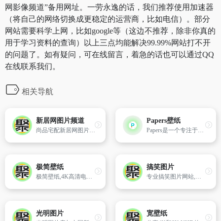
网影像频道”备用网址。一劳永逸的话，我们推荐使用加速器
（将自己的网络切换成更稳定的运营商，比如电信）。部分
网站需要科学上网，比如google等（这边不推荐，除非你真的
用于学习资料的查询）以上三点均能解决99.99%网站打不开
的问题了。如有疑问，可在线留言，着急的话也可以通过QQ
在线联系我们。
相关导航
新居网图片频道
Papers壁纸
尚品宅配新居网图片频道拥有大量家居装修效果图、室内设计图片、家装设计效果图、房屋装修设计3d效果图等精心挑选的更多家庭装修效果图大全2017图片,尚品宅配让你充分了解房屋与家具怎样搭配,选择适合自己居室的装
Papers是一个专注于提供高质量4K高清壁纸图像的网站，支持苹果手机、安卓手机、台式机等设备尺寸免费下载。
极简壁纸
搞笑图片
极简壁纸,4K高清电脑桌面壁纸图库,海量4K电脑壁纸,壁纸网站,美女,动漫,风景,4k高清,4k超清,电脑壁纸桌面
专业搞笑图片网站,无水印高质量的图片站,为您提供24x7x365的欢笑!主要内容有QQ搞笑图片,微博图片,QQ表情,搞笑表情,搞笑图片,冷笑话,儿童搞笑图片,幽默,笑话,搞笑GIF动态图片等
光明图片
宽壁纸