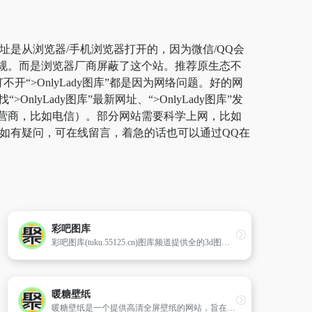
保证网址是从浏览器/手机浏览器打开的，因为微信/QQ会
的违规。而是浏览器厂商屏蔽了这个站。推荐原生态不
开“>OnlyLady图库”都是因为网络问题。好的网
Lady图库”最新网址、“>OnlyLady图库”发
的运营商，比如电信）。部分网站需要科学上网，比如
了。如有疑问，可在线留言，着急的话也可以通过QQ在
彩吧图库
彩吧图库(tuku.55125.cn)图库频道提供全的3d图谜、彩吧3d彩报、红五3d图库、3d布衣图库、3d三毛图库等内容,是彩民和投注站查阅和下载的佳选择
暖糖壁纸
暖糖壁纸是一个提供高清全屏壁纸的网站，旨在通过精选的各种类型壁纸来美化用户的电脑桌面。