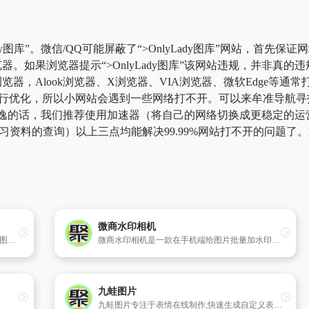
dy图库”。微信/QQ可能屏蔽了“>OnlyLady图库”网站，首先
。如果浏览器提示“>OnlyLady图库”该网站违规，并非真
，Alook浏览器、X浏览器、VIA浏览器、微软Edge等通常打不
化，所以小网站会遇到一些网络打不开。可以来牟准导航寻找“>Only
。一劳永逸的话，我们推荐使用加速器（将自己的网络切换成更稳定
于学习资料的查询）以上三点均能解决99.99%网站打不开的问题
微商水印相机
东方IC图片频道每日更新图片8000张,5000000图片库存,是东方网重要频道之一,拥有强大的摄影爱好者征图平台支撑,24小时提供涵 盖国内外的新闻、娱乐、体育、时尚等图片。
微商水印相机是一款在手机端给图片批量加水印的工具,主要特色是可以上传自己的水印图标,批量添加马赛克、画笔、文字、修改颜色、透明度、位置、大小等。是微商保护图片版权、提高图片处理效率的便捷工具。
九蛙图片
九蛙图片专注于表情在线制作,快速生成自定义表情;同时还收集了海量的QQ,微信,微博,暴走漫画等恶搞搞笑系列斗图表情包。