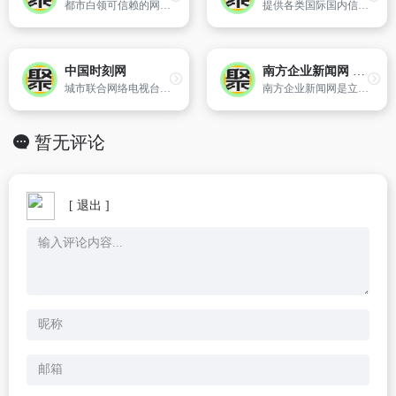
都市白领可信赖的网站,全方位均衡报道热点事件,提供综合资讯服务。
提供各类国际国内信息以及中华网邮件服务。
中国时刻网
南方企业新闻网 助力企业进步，提升品牌实力！
城市联合网络电视台（www.cutv.com）是国家广播电影电视总局正式批准的以新兴信息网络为节目传播载体的新形态广播电视播出机构。华夏城视网络电视股份有限公司是城市联合网络电视台的运营实体。2011年1月8日华夏城视网络电视股份有限公司在深圳正式成立,由第一批股东单位,包括14家城市电视台及5家平面媒体共发起,截至2012年7月,城市联合网络电视台（www.cutv.co...
南方企业新闻网是立足中国南方省市、辐射全国的以推动中国企业信息化发展为目标的综合性新闻网站。
暂无评论
[ 退出 ]