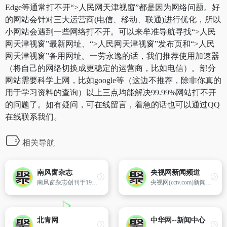
Edge等通常打不开“>人民网天津视窗”都是因为网络问题。好
的网站会针对三大运营商(电信、移动、联通)进行优化，所以
小网站会遇到一些网络打不开。可以来牟准导航寻找“>人民
网天津视窗”最新网址、“>人民网天津视窗”发布页和“>人民
网天津视窗”备用网址。一劳永逸的话，我们推荐使用加速器
（将自己的网络切换成更稳定的运营商，比如电信）。部分
网站需要科学上网，比如google等（这边不推荐，除非你真的
用于学习资料的查询）以上三点均能解决99.99%网站打不开
的问题了。如有疑问，可在线留言，着急的话也可以通过QQ
在线联系我们。
相关导航
南风窗杂志
央视网新闻频道
南风窗杂志创刊于1985年，总部位于广州，隶属于中国第一大报业集团——广州日报报业集团。双周出版，读者以政府机关和学术机构的中坚力量最为集中，是中国发行量最大的政经新闻杂志，以其公允而独立的叙事立场深得人心，在政治、经济及思想学术领域具有广泛阅知率， 被外界誉为“中国政经第一刊”。美国《时代》周刊称《南风窗》为“一份属于中国高级知识分子的时事刊物”。BBC、NHK等国际媒体亦曾派出摄制组对工作中的本刊记者跟进拍摄，以纪录他们作为不可忽视的一种舆论力量的存在。
央视网(cctv.com)新闻频道是面向全球,多语种,多终端的立体化新闻信息共享平台。以视听与互动为核心,24小时不间断提供最快捷,最权威,最全面,最丰富的新闻视听与互动服务,传播中国,了解世界。
北青网
中华网--新闻中心