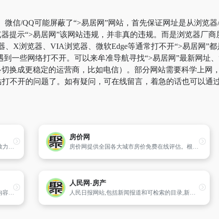
。微信/QQ可能屏蔽了“>易居网”网站，首先保证网址是从浏览器
器提示“>易居网”该网站违规，并非真的违规。而是浏览器厂
器、X浏览器、VIA浏览器、微软Edge等通常打不开“>易居网
到一些网络打不开。可以来牟准导航寻找“>易居网”最新网址、“
切换成更稳定的运营商，比如电信）。部分网站需要科学上网，比如
%网站打不开的问题了。如有疑问，可在线留言，着急的话也可以通
房价网
淘房网是专业的房产信息及交易的网上平台,致力于打造一流的国际化网络房产平台。淘房网整合了分类信息的广博平台、垂直搜索的精准定位、房产交易的专业研究,首期开通了二手房交易和房屋租赁业务,提供淘宝式体验的服务,覆盖全国300多个城市。淘房网还致力于构建具有高度公信力的网络房产交易的信用体系,营造轻松便捷的用户体验,为找房者缔造安全可信的信息平台...
房价网提供全国各大城市房价免费在线评估。根据不同户型/面积提供免费精准估价。房价网同时提供最新、最全面的二手房买卖信息、二手房价格涨跌/挂牌量/成交量分析。海量房源图片,小区环境一览无余。免费发布房屋出租信息。地图找房方便检索房源,短信问房帮助您快速了解二手房价格,让买房卖房更轻松。
人民网-房产
中国人气最旺、最有价值的房地产专业网站,内容覆盖写字楼、别墅、商业地产、装修家居等,提供全面及时的房地产新闻资讯和各大城市的新房、二手房、租房、装修信息。
人民日报网站,包括新闻报道和可检索的目录,新闻评论和专题栏目。