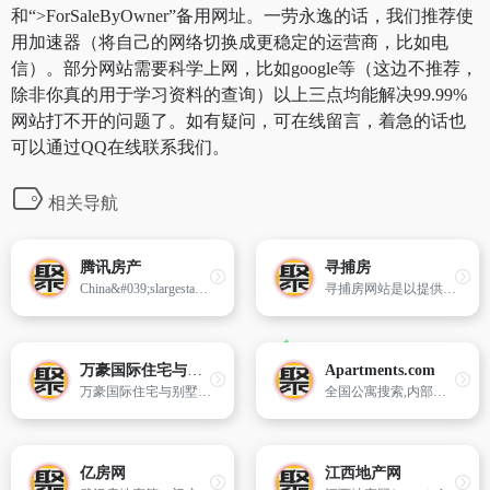
和“>ForSaleByOwner”备用网址。一劳永逸的话，我们推荐使
用加速器（将自己的网络切换成更稳定的运营商，比如电
信）。部分网站需要科学上网，比如google等（这边不推荐，
除非你真的用于学习资料的查询）以上三点均能解决99.99%
网站打不开的问题了。如有疑问，可在线留言，着急的话也
可以通过QQ在线联系我们。
相关导航
腾讯房产
寻捕房
China&#039;slargestandmostusedInternetserviceportalownedbyTencent,IncfoundedinNovember,1998.Presently,Tencentisaimingitsoperationsatthestrategicgoalofprovidinguserswitha"one-stoponlinelifeservice".Tencent&#039;sInternetplatformsQQ,QQ.com,QQGames,andPaiPai.comhavebroughttogetherChina&#039;sla...
寻捕房网站是以提供有价值的房产信息为核心,面向信息应用的房产数据综合平台,曾在2007年一度成为中国最具潜力的房产信息搜索网站,其核心功能是向用户提供全面、准确、有效的房产服务。
万豪国际住宅与别墅
Apartments.com
万豪国际住宅与别墅集团(Homes&VillasbyMarriottInternational)是一家全球性的房屋租赁服务,精选了一组精选的专业物业管理公司提供的精选高档和豪华房屋租赁服务。Homes＆Villas在250多个目的地拥有成千上万的房屋,Homes＆Villas通过值得信赖的旅行品牌为客人提供整个房屋的空间,并提供最好的奖赏福利。
全国公寓搜索,内部和外部的照片,平面图,市容和方向。
亿房网
江西地产网