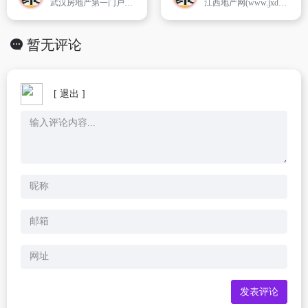
武汉房地产第一门户网站,武汉房产人气最旺、信息最丰富的网络媒体,武汉楼盘最全面的资讯、武汉商品房最及时的信息、人气最火爆的业主论坛和社区网站、武汉房地产最专业的市场研究机构以及最精英的武汉房产博客,是武汉最知名的房地产专业网站和信息库。亿房网——最权威、最全面的武汉房地产信息服务网站。
江西地产网(www.jxdcw.com)成立于2005年3月,前身为南昌房网（www.ncfw.cn）；在开通之际立足南昌,服务江西省各地区；经过8年的发展,江西地产网已经在南昌市民中树立良好的口碑,已成为南昌市民买房、卖房、上网找房首选网站,并于2009年4月成立江西地产网络联盟,邀请全省各城市当地最好的房地产网站结成战略同盟。
暂无评论
[ 退出 ]