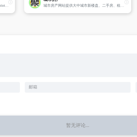
万豪国际住宅与别墅集团(Homes&VillasbyMarriottInternational)是一家全球性的房屋租赁服务,精选了一组精选的专业物业管理公司提供的精选高档和豪华房屋租赁服务。Homes＆Villas在250多个目的地拥有成千上万的房屋,Homes＆Villas通过值得信赖的旅行品牌为客人提供整个房屋的空间,并提供最好的奖赏福利。
城市房产网站提供大中城市新楼盘、二手房、租房、房价及租金行情等信息,信息全面、即时、准确,房源不重复,免费不限量发布房源。
暂无评论...