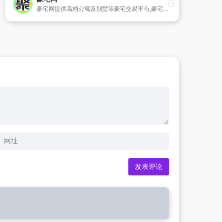
豪宅网提供高档公寓及别墅等豪宅交易平台,豪宅装修设计及建材资讯,豪宅生活资讯,豪宅欣赏的高端房产网站。