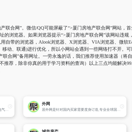
产联合网”。微信/QQ可能屏蔽了“>厦门房地产联合网”网站，
网址的浏览器。如果浏览器提示“>厦门房地产联合网”该网站违
自带的浏览器，Alook浏览器、X浏览器、VIA浏览器、微软E
、移动、联通)进行优化，所以小网站会遇到一些网络打不开。可
房地产联合网”备用网址。一劳永逸的话，我们推荐使用加速器（
这边不推荐，除非你真的用于学习资料的查询）以上三点均能解决99
。
外网
上门维修行业的领导者,涉及项目包括管道、电气、采暖、空调系统及家电等。
居外网是针对国内买家需要度身订造,专业全球国际房产中文网络搜索引擎及资讯平台。居外网丰富的网站内容全部以中文表述,并以中文标注国际地图的网站。由来自英、美、澳、加、日等国8万多名房产经纪和发展商发放的愈160万套房源目前已在网站全面上线。
城市房产