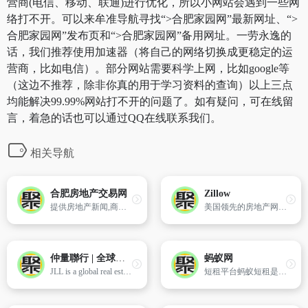
营商(电信、移动、联通)进行优化，所以小网站会遇到一些网
络打不开。可以来牟准导航寻找“>合肥家园网”最新网址、“>
合肥家园网”发布页和“>合肥家园网”备用网址。一劳永逸的
话，我们推荐使用加速器（将自己的网络切换成更稳定的运
营商，比如电信）。部分网站需要科学上网，比如google等
（这边不推荐，除非你真的用于学习资料的查询）以上三点
均能解决99.99%网站打不开的问题了。如有疑问，可在线留
言，着急的话也可以通过QQ在线联系我们。
相关导航
合肥房地产交易网
Zillow
提供房地产新闻,商品房,二手房,租赁,家居,建材等信息。
美国领先的房地产网站,提供房屋出售、房屋租赁、房屋估价、抵押贷款、房地产经纪人搜索及更多。
仲量聯行 | 全球商業房地產服務 | 投資管理
蚂蚁网
JLL is a global real estate services firm specialising in commercial property and investment management, providing services for real estate owners, occupiers and investors worldwide
短租平台蚂蚁短租是中国首个短租平台,是赶集旗下的核心电商平台。蚂蚁短租的房源分部中国全部的旅游,商务城市,为中国短租人士提供温馨,可靠,超值的在线服务。