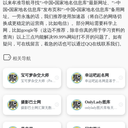
以来牟准导航寻找“>中国•国家地名信息库”最新网址、“>中
国•国家地名信息库”发布页和“>中国•国家地名信息库”备用网
址。一劳永逸的话，我们推荐使用加速器（将自己的网络切
换成更稳定的运营商，比如电信）。部分网站需要科学上
网，比如google等（这边不推荐，除非你真的用于学习资料的
查询）以上三点均能解决99.99%网站打不开的问题了。如有
疑问，可在线留言，着急的话也可以通过QQ在线联系我们。
相关导航
宝可梦杂交大师
幸运吧起名网
宝可梦杂交大师（Pokémon Breeder）自动地将两只宝可梦杂交在一起,创造新品种!。玩家可以通过交配不同种类的宝可梦来获得新的宝可梦种类，同时还可以遗传宝可梦的技能、性格和特性等特征
幸运吧起名网是基于汉语语言文学、诗词国学、统计学(千万级大数据分析)、心理学、人工智能为一体的宝宝起名系统,起名网主要有男孩起名、女孩起名、诗词起名、传统起名、公司起名等在线起名等功能,是起名必备工具!
摄影巴士网
OnlyLady图库
摄影巴士网汇聚无数知名摄影师的摄影经验和技巧,为摄影爱好者提供器材选购、构图用光、后期处理等各类摄影知识,是国内好的摄影学习平台
onlylady图片库每天即时发布国内、国际新潮的高清图片,图库内容涉及时尚图片、达人图片、明星图片、生活图片、奢华图片、独家图片等,网罗全面丰富的图片资讯,打造时尚潮流的高清图片大全。