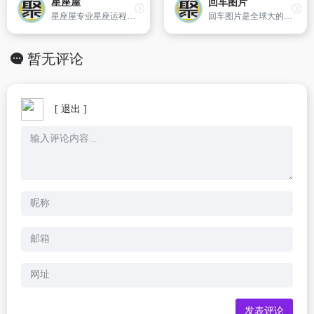
星座屋
回车图片
星座屋专业星座运程预测网,提供星座、个性、开运方法、运势、配对、解梦以及心理测试、血型、生肖、塔罗牌、算命、风水等星相命理信息。
回车图片是全球大的中文图片库,提供精美的图片,图片大全以供欣赏下载,当前收集千万张给力图片。
暂无评论
[ 退出 ]