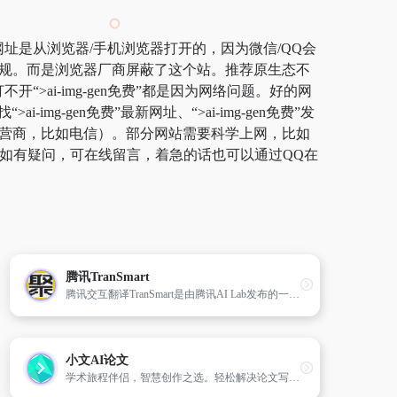
首先保证网址是从浏览器/手机浏览器打开的，因为微信/QQ会
真的违规。而是浏览器厂商屏蔽了这个站。推荐原生态不
“>ai-img-gen免费”都是因为网络问题。好的网
-gen免费”最新网址、“>ai-img-gen免费”发
定的运营商，比如电信）。部分网站需要科学上网，比如
了。如有疑问，可在线留言，着急的话也可以通过QQ在
腾讯TranSmart
腾讯交互翻译TranSmart是由腾讯AI Lab发布的一款AI辅助翻译产品，可满足用户快速翻译的需求，用AI辅助人工翻译提高效率和质量。TranSmart采用了团队自研的人机交互式机器翻译技术...
小文AI论文
学术旅程伴侣，智慧创作之选。轻松解决论文写作难题，AI论文助您一键完成，仅需一杯咖啡时间，即可轻松问鼎学术高峰！