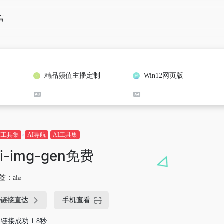
言
精品颜值主播定制
Win12网页版
I工具集
AI导航
AI工具集
ai-img-gen免费
签：
ai
链接直达
手机查看
链接成功:1.8秒