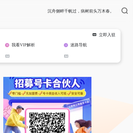
沉舟侧畔千帆过，病树前头万木春。
立即入驻
我看VIP解析
迷路导航