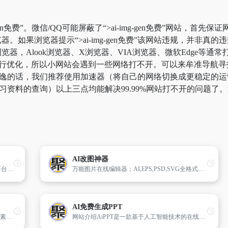
gen免费”。微信/QQ可能屏蔽了“>ai-img-gen免费”网站，
。如果浏览器提示“>ai-img-gen免费”该网站违规，并非
Alook浏览器、X浏览器、VIA浏览器、微软Edge等通常打不开
，所以小网站会遇到一些网络打不开。可以来牟准导航寻找“>ai-img
网址。一劳永逸的话，我们推荐使用加速器（将自己的网络切换成更稳
于学习资料的查询）以上三点均能解决99.99%网站打不开的问题
AI改图神器
阿里巴巴设计团队打造的一站式设计师服务平台堆友，通过整合高品质3D素材、实时渲染和多元场景编辑工具，为设计师提供了一个强大且易用的平台，显著提升了设计工作效率和创作质量。
万能图片在线编辑器；AI,EPS,PSD,SVG全格式支持。....
AI免费生成PPT
SoundGator是一个专注于分享免费音效的音频素材网站，凭借其丰富的分类、高质量音频和多样的格式选择，成为了众多创作者不可或缺的资源宝库。
网站介绍AiPPT是一款基于人工智能技术的在线PPT生成工具，旨在通过简化PPT创建流程来提升工作效率。它不[…]