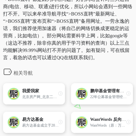
商(电信、移动、联通)进行优化，所以小网站会遇到一些网络
打不开。可以来牟准导航寻找“>BOSS直聘”最新网址、
“>BOSS直聘”发布页和“>BOSS直聘”备用网址。一劳永逸的
话，我们推荐使用加速器（将自己的网络切换成更稳定的运
营商，比如电信）。部分网站需要科学上网，比如google等
（这边不推荐，除非你真的用于学习资料的查询）以上三点
均能解决99.99%网站打不开的问题了。如有疑问，可在线留
言，着急的话也可以通过QQ在线联系我们。
相关导航
我爱我家
鹏华基金管理有限公司-官方网站-费率更低
北京房产网_北京二手房网_北京租房网_我爱我家
22年公募基金管理经验，金牛基金管理公司，资质齐全，具备公募基金、社保基金、专户理财、QDII、保险资金、基本养老金等多项业务管理资格，管理规模超7000亿（数据截止2020.6.30）。
易方达基金
WantWords 反向词典
易方达基金成立于2001年，通过专业化的运作，依托于资本市场，为境内外客户提供资产管理解决方案，实现长期可持续的投资回报。
WantWords（原：万词王）是唯一支持中文及中英跨语言查询的反向词典系统，可以通过描述意思来查找词语。