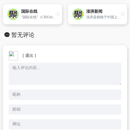
国际在线
澎湃新闻
“国际在线”（CRIOnline）是由中国国际广播电台主办的政府重点新闻网站,1998年12月26日正式对外发布。“国际在线”主要提供新闻、文化和经济类信息,并以丰富的音频节目为特色。
澎湃是植根于中国上海的时政思想类互联网平台,以最活跃的原创新闻与最冷静的思想分析为两翼,是互联网技术创新与新闻价值传承的结合体,致力于问答式新闻与新闻追踪功能的实践,澎湃,澎湃新闻,澎湃新闻网,新闻与思想
暂无评论
[ 退出 ]