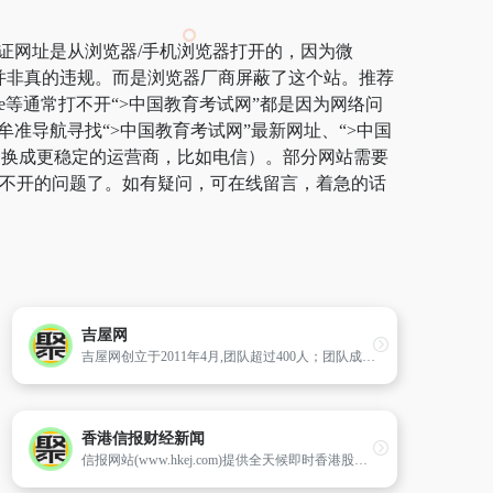
保证网址是从浏览器/手机浏览器打开的，因为微
，并非真的违规。而是浏览器厂商屏蔽了这个站。推荐
ge等通常打不开“>中国教育考试网”都是因为网络问
准导航寻找“>中国教育考试网”最新网址、“>中国
切换成更稳定的运营商，比如电信）。部分网站需要
站打不开的问题了。如有疑问，可在线留言，着急的话
吉屋网
吉屋网创立于2011年4月,团队超过400人；团队成员分别来自腾讯/阿里巴巴等国内著名互联网公司和中国著名房产营销策划机构。
香港信报财经新闻
信报网站(www.hkej.com)提供全天候即时香港股市、金融、经济新闻资讯和分析,致力与读者一起剖释香港、关注两岸、放眼全球政经格局。