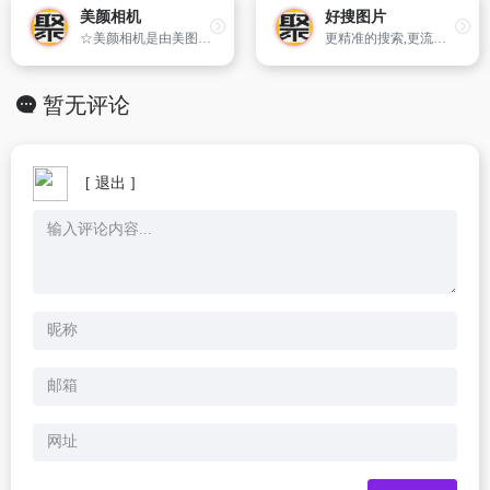
美颜相机
好搜图片
☆美颜相机是由美图秀秀团队倾力打造,专为爱自拍的女生量身定制的效果超的自拍神器☆ 全球首发智能美颜系统,完美保留脸部细节。颠覆传统拍照效果,瞬间自动美肤瘦脸,让你瞬间爱上自己！
更精准的搜索,更流畅的观赏；360图片收录几十亿高清美图,为用户提供壁纸、素材、头像、写真、摄影、风景等新、全的高质量图片搜索服务！
暂无评论
[ 退出 ]