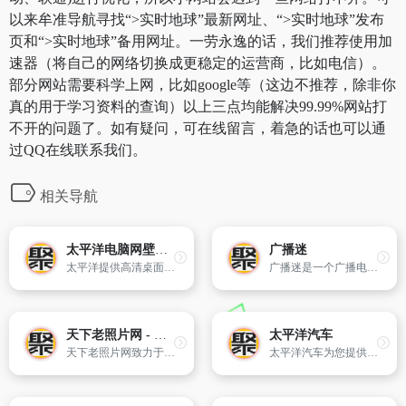
以来牟准导航寻找“>实时地球”最新网址、“>实时地球”发布
页和“>实时地球”备用网址。一劳永逸的话，我们推荐使用加
速器（将自己的网络切换成更稳定的运营商，比如电信）。
部分网站需要科学上网，比如google等（这边不推荐，除非你
真的用于学习资料的查询）以上三点均能解决99.99%网站打
不开的问题了。如有疑问，可在线留言，着急的话也可以通
过QQ在线联系我们。
相关导航
太平洋电脑网壁纸库
广播迷
太平洋提供高清桌面壁纸下载,包括风景桌面壁纸、美女桌面壁纸、美女写真壁纸、动漫美女高清壁纸、Win7高清壁纸、卡通壁纸等优质内容下载。
广播迷是一个广播电台在线收听网站，目前提供了2056个频道，涵盖了各个地区和类型的广播节目。包括香港电台第一台、cnr中国之声、cnr经济之声、香港电台第二台、北京交通广播、CRI环球资讯广播、香港电台、第五台戏曲台等。
天下老照片网 - 开放专业的历史老照片图库
太平洋汽车
天下老照片网致力于传播分享国内外历史老照片、收集整理了大量清朝老照片、民国老照片、重庆上海老照片、抗战老照片及清朝民国老视频，是专业的老照片图库。
太平洋汽车为您提供专业、全面的汽车报价、汽车图片信息，包括各类车型评测、报价、参数、配置、相关内容和图片等，想了解更多汽车信息，就上太平洋汽车！"