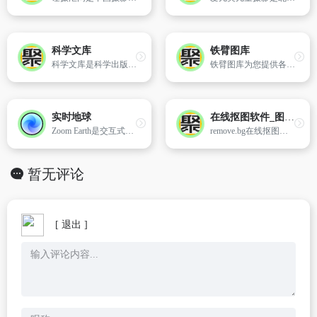
科学文库
铁臂图库
科学文库是科学出版社数字图书全文检索、在线浏览和下载借阅的平台。包括数理、化学材料、生命、地球、资源环境、农林、医药、信息、工程、管理、历史考古、经济、教育传播、法哲社会等书籍免费在线阅读。
铁臂图库为您提供各种品牌工程机械高清图片,包括产品图片,施工图片,维修图片,展会图片,行业图片,趣味图片。买工程机械就上铁臂商城。
实时地球
在线抠图软件_图片去除背景
Zoom Earth是交互式世界天气网站。可查看您所在位置的实时卫星图像、降雨雷达、风和温度预报地图，还能追踪飓风、气旋、风暴。实时图像每10分钟更新一次。
remove.bg在线抠图软件轻松实现一键抠图,只需上传图片,无需其他操作,即可100%自动去除图片背景。
暂无评论
[ 退出 ]