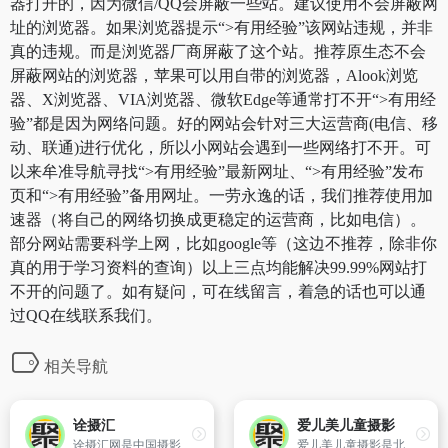
器打开的，因为微信/QQ会屏蔽一些站。建议使用不会屏蔽网
址的浏览器。如果浏览器提示“>有用经验”该网站违规，并非
真的违规。而是浏览器厂商屏蔽了这个站。推荐原生态不会
屏蔽网站的浏览器，苹果可以用自带的浏览器，Alook浏览
器、X浏览器、VIA浏览器、微软Edge等通常打不开“>有用经
验”都是因为网络问题。好的网站会针对三大运营商(电信、移
动、联通)进行优化，所以小网站会遇到一些网络打不开。可
以来牟准导航寻找“>有用经验”最新网址、“>有用经验”发布
页和“>有用经验”备用网址。一劳永逸的话，我们推荐使用加
速器（将自己的网络切换成更稳定的运营商，比如电信）。
部分网站需要科学上网，比如google等（这边不推荐，除非你
真的用于学习资料的查询）以上三点均能解决99.99%网站打
不开的问题了。如有疑问，可在线留言，着急的话也可以通
过QQ在线联系我们。
相关导航
诠摄汇
爱儿美儿童摄影
诠摄汇网是中国摄影家协会旗下中国摄影报社新媒体平台,这是诠释摄影的平台,这是汇聚摄影人的平台。这里参加全国摄影展,观看摄影视频,收听摄影段子,发布摄影作品,举办个人影展。我们的宗旨是好玩、好用、好快乐！
爱儿美儿童摄影是北京儿童摄影领导品牌,爱儿美儿童摄影网每周都有人像摄影十杰摄影师和国内外摄影大师的作品更新。