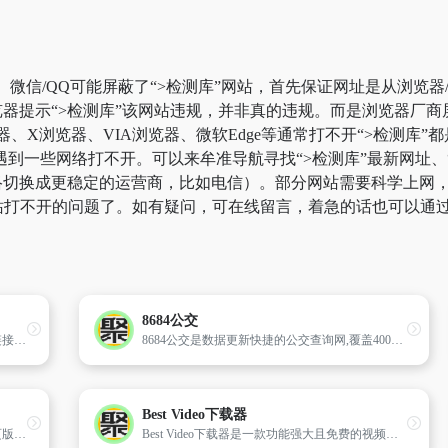
。微信/QQ可能屏蔽了“>检测库”网站，首先保证网址是从浏览器
器提示“>检测库”该网站违规，并非真的违规。而是浏览器厂
器、X浏览器、VIA浏览器、微软Edge等通常打不开“>检测库
到一些网络打不开。可以来牟准导航寻找“>检测库”最新网址、“
切换成更稳定的运营商，比如电信）。部分网站需要科学上网，比如
%网站打不开的问题了。如有疑问，可在线留言，着急的话也可以通
8684公交
阿里、夸克、百度、迅雷等网盘资源和网站链接分享站
8684公交是数据更新快捷的公交查询网,覆盖400多个城市.提供公交车查询路线,公交车实时查询,公交车线路查询,公交线路,乘车路线查询,掌上公交,城市公交车来了等信息.
Best Video下载器
微信官方在线传文件，微信文件传输助手网页版，使用手机微信扫码传输文件！
Best Video下载器是一款功能强大且免费的视频解析下载工具