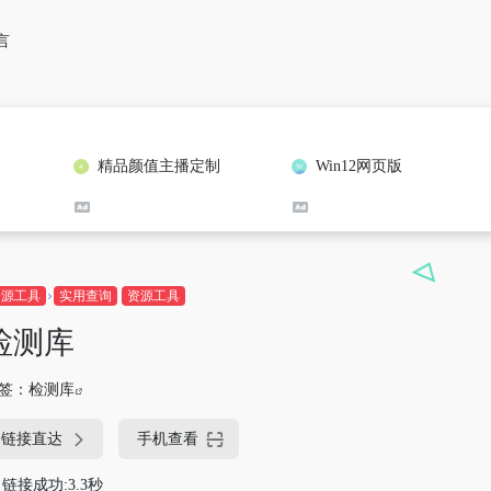
言
精品颜值主播定制
Win12网页版
资源工具
实用查询
资源工具
检测库
签：
检测库
链接直达
手机查看
链接成功:3.3秒