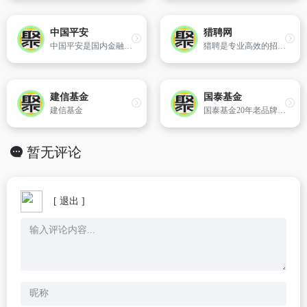
中国平安
猎聘网
中国平安是国内金融牌照最齐全的金融服务集团，业务有车险、健康险、财产险、医疗险、意外保险、重疾险、小额贷款、保险代理、信用贷款、投资理财产品、平安担保、平安信用卡、平安保险、平安银行等
猎聘是专业高效的招聘求职平台，为求职者提供海量高薪职位，在线沟通，快速反馈！为企业招聘方提供免费招人服务，优质人才，精准推荐，招人找工作就用猎聘聊！
建信基金
国泰基金
建信基金
国泰基金20年老品牌，值得信赖，利是宝购基,省钱省心，利是宝申购基金,享费率优惠，专业保障，安全理财：多重安全验证，资金同卡进出，基金交易，高效便捷：在线开户，随时随地进行认/申购、定投、转换、赎回等交易，盈亏明细随时查看，快速取现，实时到账：支持T+0快速取现，实时到账。
暂无评论
[ 退出 ]