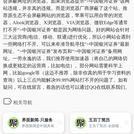
会屏蔽网址的浏览器。如果浏览器提示“>中国银河证券”该网
站违规，并非真的违规。而是浏览器厂商屏蔽了这个站。推
荐原生态不会屏蔽网站的浏览器，苹果可以用自带的浏览
器，Alook浏览器、X浏览器、VIA浏览器、微软Edge等通常
打不开“>中国银河证券”都是因为网络问题。好的网站会针对
三大运营商(电信、移动、联通)进行优化，所以小网站会遇到
一些网络打不开。可以来牟准导航寻找“>中国银河证券”最新
网址、“>中国银河证券”发布页和“>中国银河证券”备用网
址。一劳永逸的话，我们推荐使用加速器（将自己的网络切
换成更稳定的运营商，比如电信）。部分网站需要科学上
网，比如google等（这边不推荐，除非你真的用于学习资料的
查询）以上三点均能解决99.99%网站打不开的问题了。如有
疑问，可在线留言，着急的话也可以通过QQ在线联系我们。
相关导航
界面新闻-只服务于独立思考的人群-Jiemian.com
五百丁简历
界面新闻是中国具有影响力的原创财经新媒体，以财经、商业新闻为核心，布局近40个内容频道，旗下同时拥有正午故事、箭厂视频、歪楼等数个知名新媒体品牌。
五百丁简历-全国领先的专业简历制作平台，支持手机在线编辑，智能高效，海量精美模板，HR专家推荐使用_500D.ME