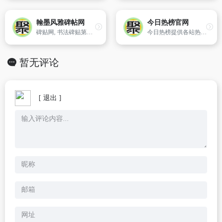
翰墨风雅碑帖网
今日热榜官网
碑贴网, 书法碑贴第一门户， 汇集中国历代著名书法碑贴，历代著名书法家作品，为书法爱好者提供学习、探讨书法的交流平台。
今日热榜提供各站热榜聚合：微信、今日头条、百度、知乎、V2EX、微博、贴吧、豆瓣、天涯、虎扑、Github、抖音...追踪全网热点、简单高效阅读。
暂无评论
[ 退出 ]