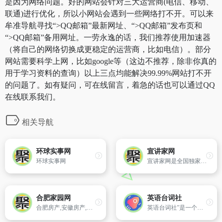
是因为网络问题。好的网站会针对三大运营商(电信、移动、
联通)进行优化，所以小网站会遇到一些网络打不开。可以来
牟准导航寻找“>QQ邮箱”最新网址、“>QQ邮箱”发布页和
“>QQ邮箱”备用网址。一劳永逸的话，我们推荐使用加速器
（将自己的网络切换成更稳定的运营商，比如电信）。部分
网站需要科学上网，比如google等（这边不推荐，除非你真的
用于学习资料的查询）以上三点均能解决99.99%网站打不开
的问题了。如有疑问，可在线留言，着急的话也可以通过QQ
在线联系我们。
相关导航
环球实事网
宣讲家网
环球实事网
宣讲家网是全国独家高端报告视频智库、首家专业理论网站，传播马克思主义中国化的创新理论，辅导受众学习科学理论，学习贯彻党的理论和路线方针政策。以思想性、政治性、理论性、文献性为主要内容，是全国党委中心组和党委讲师团网上学习、交流的平台，是广大网友提高思想理论素养、增强人文知识底蕴，掌握时事政策的网上课堂。
合肥家园网
英语台词社
合肥房产,安徽房产,家园网新闻中心是合肥家园网发布合肥最新楼市信息,合肥楼盘开盘新闻,合肥商品房预售许可证查询,房地产新闻资讯网站,提供最新房地产资讯
英语台词社”是一个致力于为英语学习者提供丰富、高质量英语学习材料的平台。