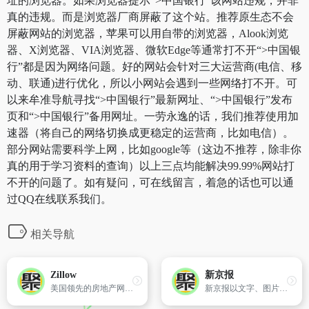
址的浏览器。如果浏览器提示“>中国银行”该网站违规，并非
真的违规。而是浏览器厂商屏蔽了这个站。推荐原生态不会
屏蔽网站的浏览器，苹果可以用自带的浏览器，Alook浏览
器、X浏览器、VIA浏览器、微软Edge等通常打不开“>中国银
行”都是因为网络问题。好的网站会针对三大运营商(电信、移
动、联通)进行优化，所以小网站会遇到一些网络打不开。可
以来牟准导航寻找“>中国银行”最新网址、“>中国银行”发布
页和“>中国银行”备用网址。一劳永逸的话，我们推荐使用加
速器（将自己的网络切换成更稳定的运营商，比如电信）。
部分网站需要科学上网，比如google等（这边不推荐，除非你
真的用于学习资料的查询）以上三点均能解决99.99%网站打
不开的问题了。如有疑问，可在线留言，着急的话也可以通
过QQ在线联系我们。
相关导航
Zillow
新京报
美国领先的房地产网站,提供房屋出售、房屋租赁、房屋估价、抵押贷款、房地产经纪人搜索及更多。
新京报以文字、图片、视频等全媒体形式，为用户提供全天候热点新闻，涵盖突发新闻、时事、财经、娱乐、体育，以及评论、杂志和博客等，新京报网本着品质源于责任的的信念,致力于成为用户喜爱的精品新闻网站。